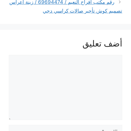
رقم مكتب أفراح النعيم / 69694474 / زينة أعراس
تصميم كوش تأجير صالات كراسي دجي
أضف تعليق
تعليق
الاسم