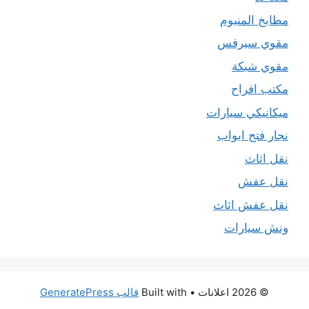
مطابخ المنيوم
مقوي سيرفس
مقوي شبكة
مكتب افراح
ميكانيكي سيارات
نجار فتح ابواب
نقل اثاث
نقل عفش
نقل عفش اثاث
ونش سيارات
© 2026 اعلانات
• Built with
قالب GeneratePress