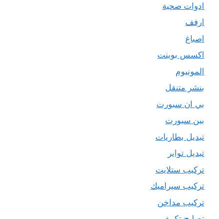
ادوات صحية
ارفف
اصباغ
اكسس بوينت
المونيوم
بنشر متنقل
بي ان سبورت
بين سبورت
تبديل بطاريات
تبديل تواير
تركيب ستلايت
تركيب سيراميك
تركيب مداخن
تصليح تكييف