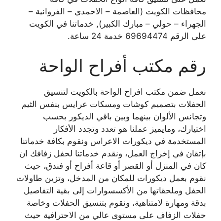
محافظات الكويت (العاصمة – الاحمدي – الفروانية –
الجهراء – حولي – مبارك الكبير), خدماتنا في الكويت
على الرقم 69694474 خدمة 24 ساعة.
رقم مكتب أفراح الواحة
نعمل ضمن مكتب افراح الواحة بالكويت لتنسيق
الحفلات بتصميم كوشات ومسكات عرايس بنفس الثيم
وتجانس الألوان بينهما وبين باقي الديكور بحسب
اختيارك، ومايميز عملنا هو تعدد وتجدد الأفكار
المستخدمة في ديكورات الاعراس ونقوم بكافة خدماتنا
بإتقان في إخراج العمل، ونقدم خدماتنا لحفل زفافك ان
كان في المنزل أو القصر أو قاعة أفراح أو فندق، حيث
نقوم بعمل ديكورات للمكان من المدخل، وتزين طاولات
الحفل وملحقاتها من الأكسسوارات إلى بقية التفاصيل
بدقة ومهارة لامتناهية، ونقوم بتنسيق الحفلات وخاصة
حفلات الزفاف على مستوى عالي من الاحترافية حيث