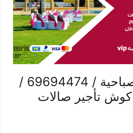
رقم مكتب أفراح الصباحية / 69694474 /
كوش تأجير صالات