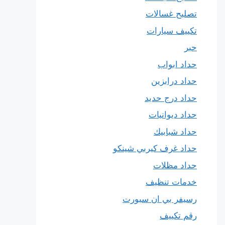
تصليح غسالات
تكييف سيارات
حبر
حداد ابواب
حداد درابزين
حداد درج حديد
حداد ديوانيات
حداد شبابيك
حداد غرف كيربي شينكو
حداد مظلات
خدمات تنظيف
رسيفر بي ان سبورت
رقم تكييف