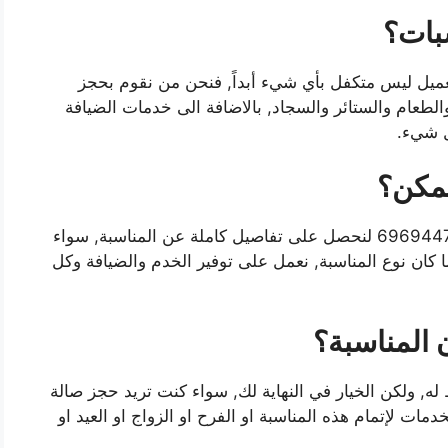
سبات؟
ميل ليس متكفل بأي شيء أبداً, فنحن من نقوم بحجز
لطعام والستائر والسجاد, بالاضافة الى خدمات الضيافة
ممكن؟
بكل تأكيد عملينا العزيز, تواصل معنا عبر الرقم 69694474 لنحصل على تفاصيل كاملة عن المناسبة, سواء
ما كان نوع المناسبة, نعمل على توفير الخدم والضيافة وكل
 المناسبة؟
له, ولكن الخيار في النهاية لك, سواء كنت تريد حجز صالة
مات لإتمام هذه المناسبة او الفرح او الزواج او العيد او