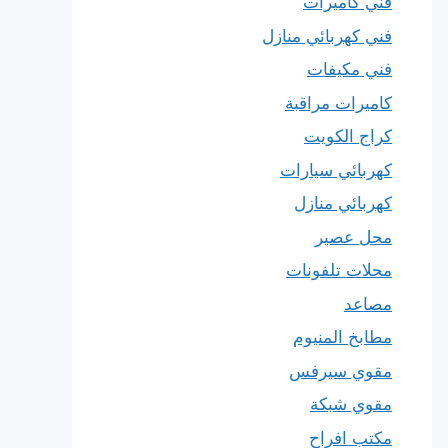
فني كاميرات
فني كهربائي منازل
فني مكيفات
كاميرات مراقبة
كراج الكويت
كهربائي سيارات
كهربائي منازل
محل عصير
محلات تلفونات
مصاعد
مطابخ المنيوم
مقوي سيرفس
مقوي شبكة
مكتب افراح