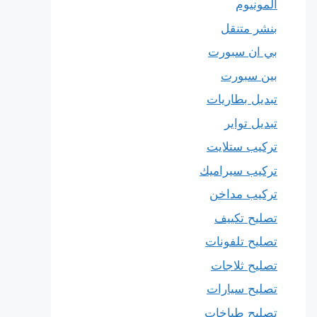
المونيوم
بنشر متنقل
بي ان سبورت
بين سبورت
تبديل بطاريات
تبديل تواير
تركيب ستلايت
تركيب سيراميك
تركيب مداخن
تصليح تكييف
تصليح تلفونات
تصليح ثلاجات
تصليح سيارات
تصليح طباخات