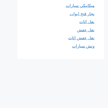
ميكانيكي سيارات
نجار فتح ابواب
نقل اثاث
نقل عفش
نقل عفش اثاث
ونش سيارات