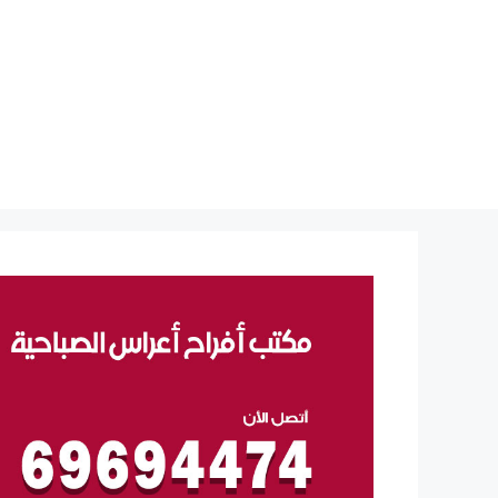
نتقل
لى
لمحتوى