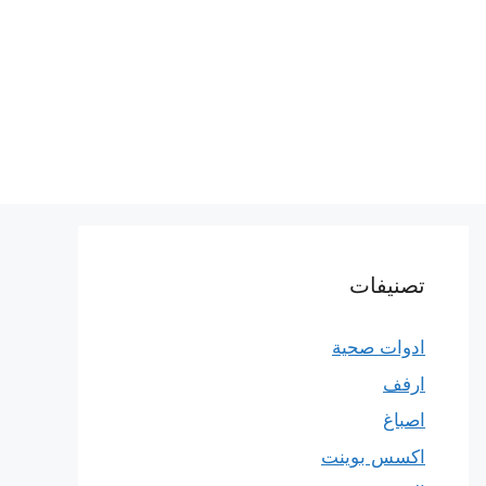
تصنيفات
ادوات صحية
ارفف
اصباغ
اكسس بوينت