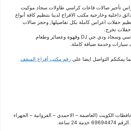
اعراس تأجير صالات قاعات كراسي طاولات سجاد موكيت
داخلية وخارجية مكتب الافراح لدينا بتنظيم كافة أنواع
تنظيم حفلات اعراس كاملة بكل تفاصيلها, وحجز صالات
وحفلات تخرج.
حيث نقوم بتأمين كل المستلزمات للحفل من كراسي وسجاد ودي جي DJ وقهوة وعصائر وطعام
 سيارات وخدمة ضيافة كاملة.
ما يمكنكم التواصل ايضا على
رقم مكتب أفراح المنقف
فظات الكويت (العاصمة – الاحمدي – الفروانية – الجهراء
 24 ساعة.