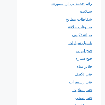
رقم خدمة بي ان سبورت
ستلايت
شفاطات مطابخ
صالونات حلاقة
صيانة تكييف
غسيل سيارات
فتح ابواب
فتح سيارة
فلاتر مياه
فني تكييف
فني رسيفرات
فني ستلايت
فني صحي