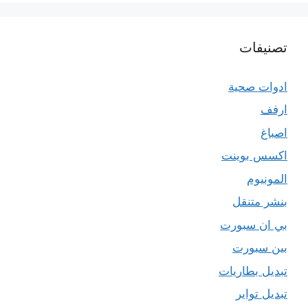
تصنيفات
ادوات صحية
ارفف
اصباغ
اكسس بوينت
المونيوم
بنشر متنقل
بي ان سبورت
بين سبورت
تبديل بطاريات
تبديل تواير