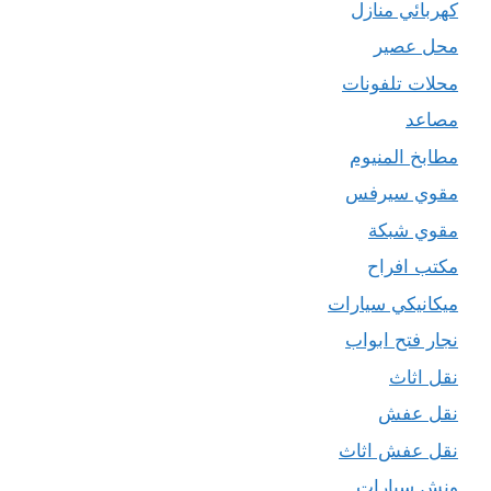
كهربائي منازل
محل عصير
محلات تلفونات
مصاعد
مطابخ المنيوم
مقوي سيرفس
مقوي شبكة
مكتب افراح
ميكانيكي سيارات
نجار فتح ابواب
نقل اثاث
نقل عفش
نقل عفش اثاث
ونش سيارات