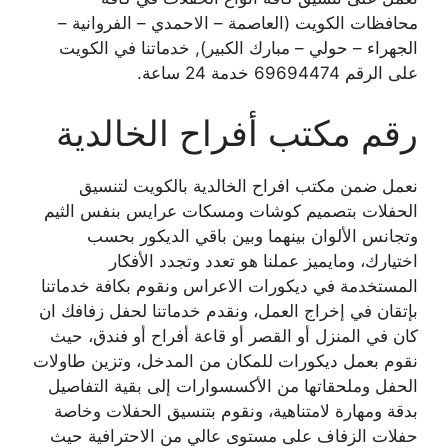
محافظات الكويت (العاصمة – الاحمدي – الفروانية –
الجهراء – حولي – مبارك الكبير), خدماتنا في الكويت
على الرقم 69694474 خدمة 24 ساعة.
رقم مكتب أفراح الخالدية
نعمل ضمن مكتب افراح الخالدية بالكويت لتنسيق
الحفلات بتصميم كوشات ومسكات عرايس بنفس الثيم
وتجانس الألوان بينهما وبين باقي الديكور بحسب
اختيارك، ومايميز عملنا هو تعدد وتجدد الأفكار
المستخدمة في ديكورات الاعراس ونقوم بكافة خدماتنا
بإتقان في إخراج العمل، ونقدم خدماتنا لحفل زفافك ان
كان في المنزل أو القصر أو قاعة أفراح أو فندق، حيث
نقوم بعمل ديكورات للمكان من المدخل، وتزين طاولات
الحفل وملحقاتها من الأكسسوارات إلى بقية التفاصيل
بدقة ومهارة لامتناهية، ونقوم بتنسيق الحفلات وخاصة
حفلات الزفاف على مستوى عالي من الاحترافية حيث