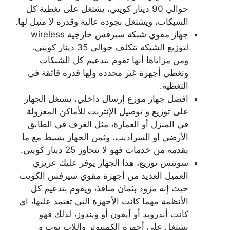
حوالي 90 دينار كويتي، يشتغل على تغطية كل
الشبكات، ويشتغل بجودة عالية وقدرة لا مثيل لها.
جهاز مقوي شبكة سيرفس خارجية wireless
لتوزيع الشبكة تتكلف حوالي 35 دينار كويتي،
ومن مزاياها أنها تقوم بتدعيم كل الشبكات
وتغطي أجهزة غير محددة ولها قدرة فائقة في
التغطية.
افضل جهاز موزع إرسال داخلي، يشتغل الجهاز
على توزيع و توصيل الإنترنت للأماكن المعزولة
في المنزل أو العمارة، مثل الغرف في الطابق
الأرضي او السراديب، وثمن الجهاز بسيط مع ما
يقدمه من خدمات فهو لا يتجاوز 25 دينار كويتي.
سويتش توزيع، هذا الجهاز يوفر عليك عزيزي
العميل العديد من أجهزة مقوي سيرفس الكويت
حيث إنه مزود بثمان منافذ، ويقوم بتدعيم كل
الأنظمة مهما كانت الأجهزة التي تعتمد عليها، اي
كانت أندرويد أو آيفون أو ويندوز، لذلك فهو
يشتغل على أجهزة الكمبيوتر واللاب توب و