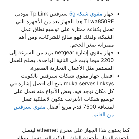
جهاز
مقوي شبكة 5g
سيرفس Tp Link موديل
Tl wa850RE هذا الجهاز يعد من الأجهزة التي
تعمل بكفاءة ممتازة على توسيع نطاق عمل
الشبكة، ولذلك فهو صالح للشركات، ومن أهم
مميزاته صغر الحجم.
جهاز مقوي إشارة netgear يزيد من السرعة إلى
2200 ميجا بايت في الثانية الواحدة، يصلح للعمل
المستمر مثل الأعمال التجارية الصغيرة.
افضل جهاز مقوي شبكات سيرفس بالكويت
muka serves linksys يتيح لك افضل إشارة في
كل مكان توجد فيه. بعض الأنواع منه تعمل على
توسيع شبكات الأنترنت لتكون لاسلكية تصل
لمسافة 7500 قدم مربع أفضل
مقوي سيرفس
من الغانم
.
كما يحتوي هذا الجهاز على مخرج ethernet ليتصل
بأجهزة التلفاز وأجهزة الهاتف الذكية التي تعمل بنظام