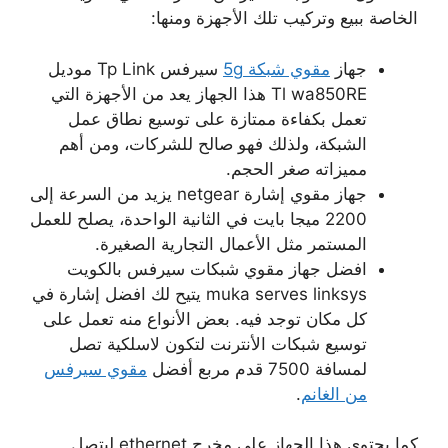
الخاصة ببيع وتركيب تلك الأجهزة ومنها:
جهاز
مقوي شبكة 5g
سيرفس Tp Link موديل
Tl wa850RE هذا الجهاز يعد من الأجهزة التي
تعمل بكفاءة ممتازة على توسيع نطاق عمل
الشبكة، ولذلك فهو صالح للشركات، ومن أهم
مميزاته صغر الحجم.
جهاز مقوي إشارة netgear يزيد من السرعة إلى
2200 ميجا بايت في الثانية الواحدة، يصلح للعمل
المستمر مثل الأعمال التجارية الصغيرة.
افضل جهاز مقوي شبكات سيرفس بالكويت
muka serves linksys يتيح لك افضل إشارة في
كل مكان توجد فيه. بعض الأنواع منه تعمل على
توسيع شبكات الأنترنت لتكون لاسلكية تصل
لمسافة 7500 قدم مربع أفضل
مقوي سيرفس
من الغانم
.
كما يحتوي هذا الجهاز على مخرج ethernet ليتصل