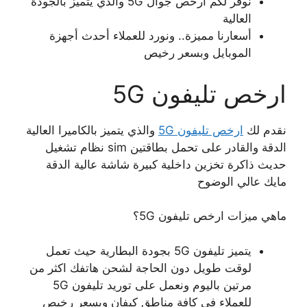
نوفر لكم ارخص جوال 5G والذي يتميز بالجودة
العالية
أسعارنا مميزة.. ونورد للعملاء أحدث أجهزة
الموبايل وبسعر رخيص
ارخص تليفون 5G
نقدم لك
ارخص تليفون 5G
والذي يتميز بالكاميرا العالية
الدقة والقادر على تحمل بطاقتين sim نظام تشغيل
حديث ذاكرة تخزين داخلية كبيرة شاشة عالية الدقة
مايك عالي الوضوح
ماهي ميزات ارخص تليفون 5G؟
يتميز تليفون 5G بجودة البطارية حيث تعمل
لوقت طويل دون الحاجة لشحن هاتفك اكثر من
مرتين باليوم ونعمل على توريد تليفون 5G
للعملاء في كافة مناطق كيفان وبسعر رخيص