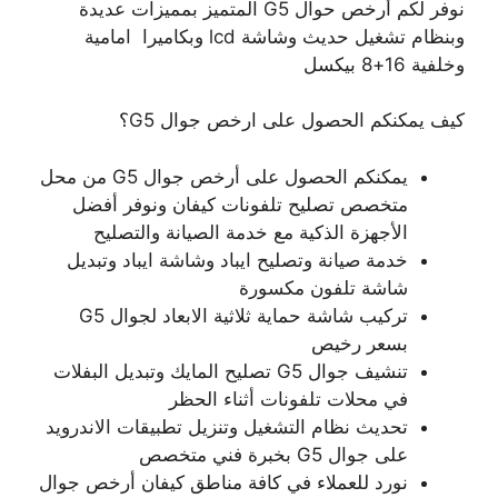
نوفر لكم أرخص حوال G5 المتميز بمميزات عديدة
وبنظام تشغيل حديث وشاشة lcd وبكاميرا امامية
وخلفية 16+8 بيكسل
كيف يمكنكم الحصول على ارخص جوال G5؟
يمكنكم الحصول على أرخص جوال G5 من محل
متخصص تصليح تلفونات كيفان ونوفر أفضل
الأجهزة الذكية مع خدمة الصيانة والتصليح
خدمة صيانة وتصليح ايباد وشاشة ايباد وتبديل
شاشة تلفون مكسورة
تركيب شاشة حماية ثلاثية الابعاد لجوال G5
بسعر رخيص
تنشيف جوال G5 تصليح المايك وتبديل البفلات
في محلات تلفونات أثناء الحظر
تحديث نظام التشغيل وتنزيل تطبيقات الاندرويد
على جوال G5 بخبرة فني متخصص
نورد للعملاء في كافة مناطق كيفان أرخص جوال