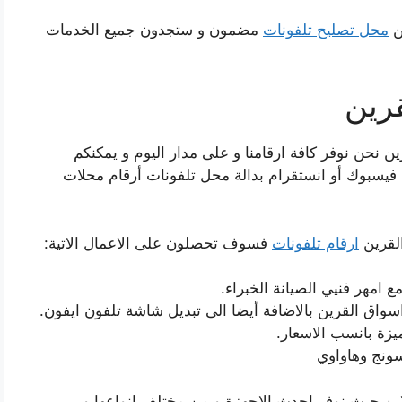
ن
محل تصليح تلفونات
مضمون و ستجدون جميع الخدمات
رين
نحن نوفر كافة ارقامنا و على مدار اليوم و يمكنكم
 فيسبوك أو انستقرام بدالة محل تلفونات أرقام محلات
لقرين
ارقام تلفونات
فسوف تحصلون على الاعمال الاتية:
امهر فنيي الصيانة الخبراء.
اسواق القرين بالاضافة أيضا الى تبديل شاشة تلفون ايفون.
زة بانسب الاسعار.
ونج وهاواوي
لاين حيث نوفر احدث الاجهزة و من مختلف انواعها و