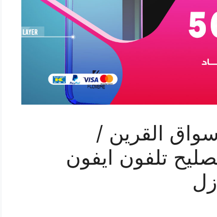
واق القرين /
 فني تصليح تلفون ايفون
زل