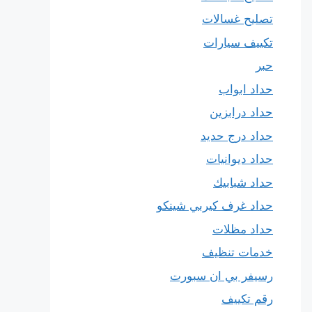
تصليح غسالات
تكييف سيارات
حبر
حداد ابواب
حداد درابزين
حداد درج حديد
حداد ديوانيات
حداد شبابيك
حداد غرف كيربي شينكو
حداد مظلات
خدمات تنظيف
رسيفر بي ان سبورت
رقم تكييف