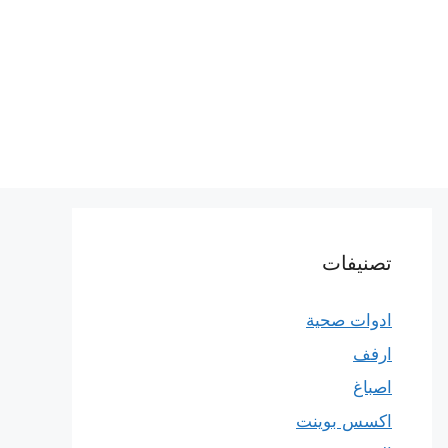
تصنيفات
ادوات صحية
ارفف
اصباغ
اكسس بوينت