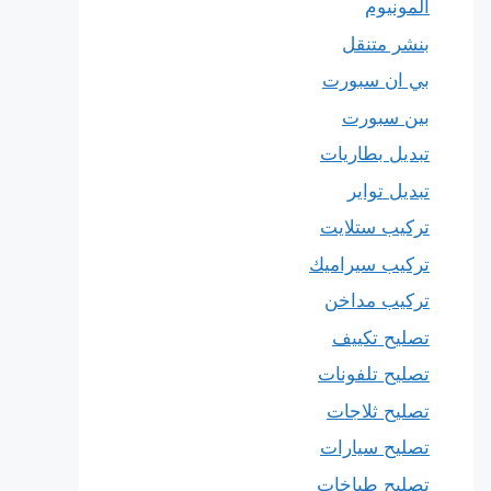
المونيوم
بنشر متنقل
بي ان سبورت
بين سبورت
تبديل بطاريات
تبديل تواير
تركيب ستلايت
تركيب سيراميك
تركيب مداخن
تصليح تكييف
تصليح تلفونات
تصليح ثلاجات
تصليح سيارات
تصليح طباخات