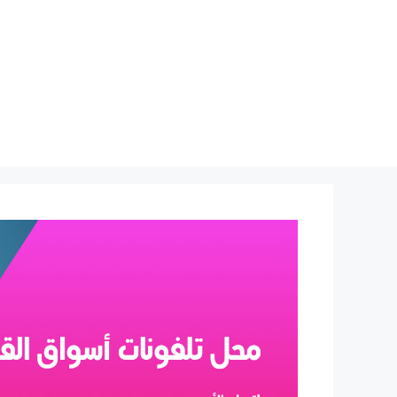
نتقل
لى
لمحتوى