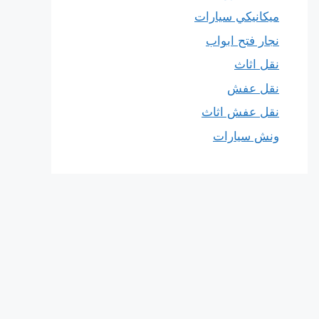
ميكانيكي سيارات
نجار فتح ابواب
نقل اثاث
نقل عفش
نقل عفش اثاث
ونش سيارات