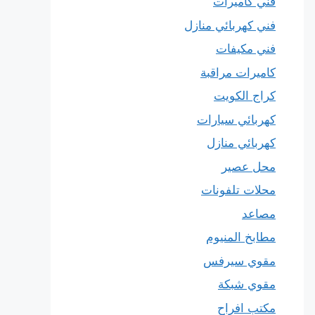
فني كاميرات
فني كهربائي منازل
فني مكيفات
كاميرات مراقبة
كراج الكويت
كهربائي سيارات
كهربائي منازل
محل عصير
محلات تلفونات
مصاعد
مطابخ المنيوم
مقوي سيرفس
مقوي شبكة
مكتب افراح