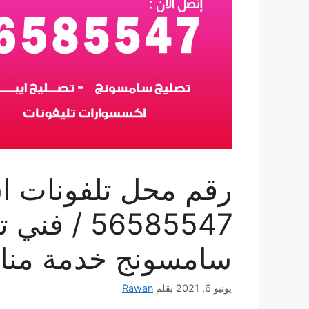
رقم محل تلفونات اس
56585547 /
سامسونج خدمة منا
يونيو 6, 2021
بقلم
Rawan