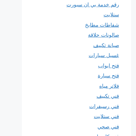
رقم خدمة بي ان سبورت
ستلايت
شفاطات مطابخ
صالونات حلاقة
صيانة تكييف
غسيل سيارات
فتح ابواب
فتح سيارة
فلاتر مياه
فني تكييف
فني رسيفرات
فني ستلايت
فني صحي