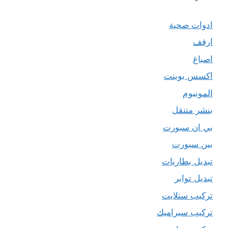
ادوات صحية
ارفف
اصباغ
اكسس بوينت
المونيوم
بنشر متنقل
بي ان سبورت
بين سبورت
تبديل بطاريات
تبديل تواير
تركيب ستلايت
تركيب سيراميك