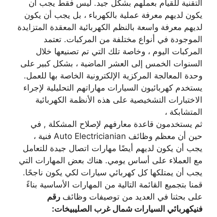
التقنية للقيام بعملهم بشكل جيد. ليس فقط يجب أن
يكون لديهم معرفة عملية بالكهرباء ، بل يجب أن يكون
لديهم معرفة واسعة بالنظم الكهربائية المعقدة المتزايدة
الموجودة في أنواع مختلفة من المركبات. تعتمد
المركبات اليوم ، وخاصة تلك التي تم تصنيعها خلال
السنوات الخمس إلى العشر الماضية ، بشكل كبير على
وحدة المعالجة المركزية الإلكترونية الخاصة بها للعمل.
يستخدم كهربائيون السيارات مهاراتهم التحليلية لإجراء
الاختبارات التشخيصية على هذه الأنظمة الكهربائية
المتشابكة ،
ثم يستخدمون قاعدة معارفهم لإصلاح المشكلة , في
حين أن معظم وظائف Auto Electricianian فنية ،
يجب أن يكون لديهم أيضًا مهارات اتصال جيدة للتعامل
مع العملاء على أساس يومي. هناك بعض المهارات التي
يجب أن يمتلكها كل كهربائي سيارات لكي يكون ناجحًا.
قمنا بتجميع القائمة التالية من المهارات الأساسية بناءً
على بحثنا في العديد من توصيفات وظائف
رقم
فنيكهربائي السيارات شمال غرب الصليبيخات: