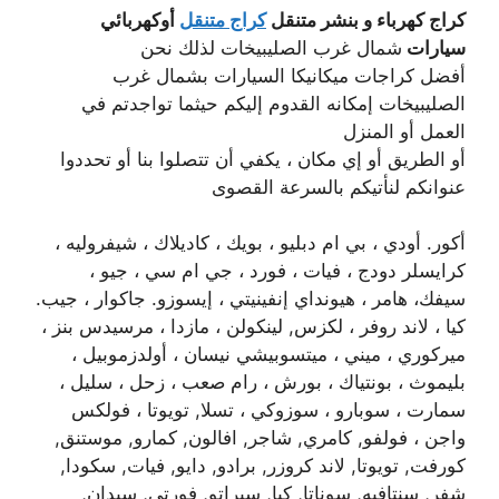
كراج كهرباء و بنشر متنقل
كراج متنقل
أوكهربائي
سيارات
شمال غرب الصليبيخات لذلك نحن
أفضل كراجات ميكانيكا السيارات بشمال غرب
الصليبيخات إمكانه القدوم إليكم حيثما تواجدتم في
العمل أو المنزل
أو الطريق أو إي مكان ، يكفي أن تتصلوا بنا أو تحددوا
عنوانكم لنأتيكم بالسرعة القصوى
أكور. أودي ، بي ام دبليو ، بويك ، كاديلاك ، شيفروليه ،
كرايسلر دودج ، فيات ، فورد ، جي ام سي ، جيو ،
سيفك، هامر ، هيونداي إنفينيتي ، إيسوزو. جاكوار ، جيب.
كيا ، لاند روفر ، لكزس, لينكولن ، مازدا ، مرسيدس بنز ،
ميركوري ، ميني ، ميتسوبيشي نيسان ، أولدزموبيل ،
بليموث ، بونتياك ، بورش ، رام صعب ، زحل ، سليل ،
سمارت ، سوبارو ، سوزوكي ، تسلا, تويوتا ، فولكس
واجن ، فولفو, كامري, شاجر, افالون, كمارو, موستنق,
كورفت, تويوتا, لاند كروزر, برادو, دايو, فيات, سكودا,
شفر, سنتافيه, سوناتا, كيا, سيراتو, فورتي, سيدان,