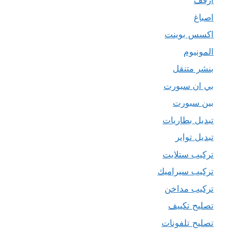
ارفف
اصباغ
اكسس بوينت
المونيوم
بنشر متنقل
بي ان سبورت
بين سبورت
تبديل بطاريات
تبديل تواير
تركيب ستلايت
تركيب سيراميك
تركيب مداخن
تصليح تكييف
تصليح تلفونات