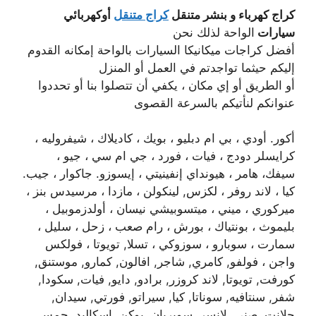
كراج كهرباء و بنشر متنقل
كراج متنقل
أوكهربائي
سيارات
الواحة لذلك نحن
أفضل كراجات ميكانيكا السيارات بالواحة إمكانه القدوم
إليكم حيثما تواجدتم في العمل أو المنزل
أو الطريق أو إي مكان ، يكفي أن تتصلوا بنا أو تحددوا
عنوانكم لنأتيكم بالسرعة القصوى
أكور. أودي ، بي ام دبليو ، بويك ، كاديلاك ، شيفروليه ،
كرايسلر دودج ، فيات ، فورد ، جي ام سي ، جيو ،
سيفك، هامر ، هيونداي إنفينيتي ، إيسوزو. جاكوار ، جيب.
كيا ، لاند روفر ، لكزس, لينكولن ، مازدا ، مرسيدس بنز ،
ميركوري ، ميني ، ميتسوبيشي نيسان ، أولدزموبيل ،
بليموث ، بونتياك ، بورش ، رام صعب ، زحل ، سليل ،
سمارت ، سوبارو ، سوزوكي ، تسلا, تويوتا ، فولكس
واجن ، فولفو, كامري, شاجر, افالون, كمارو, موستنق,
كورفت, تويوتا, لاند كروزر, برادو, دايو, فيات, سكودا,
شفر, سنتافيه, سوناتا, كيا, سيراتو, فورتي, سيدان,
جلانت, صني, لانسر, سوبربان, يوكن, اسكاليد, جمس,