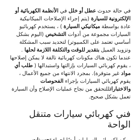
في حالة حدوث
عطل أو خلل
في
الأنظمة الكهربائية أو
الإلكترونية للسيارة
(يتم إجراء الإصلاحات الميكانيكية
عادة بواسطة
ميكانيكي السيارة
) ، يستخدم كهربائيو
السيارات مجموعة من أدوات
التشخيص
(اليوم بشكل
أساسي تعتمد على الكمبيوتر) لتحديد سبب المشكلة
وتزويد العميل
بتقدير للوقت والتكلفة اللازمة لحلها
.
عندما تكون هناك مكونات كهربائية تالفة لا يمكن إصلاحها
، يقوم كهربائي السيارات بإزالتها واستبدالها (
طلب أي
مواد
غير متوفرة). بمجرد الانتهاء من جميع الأعمال ،
يقوم كهربائي السيارات بإجراء
الفحوصات
والاختبارات
للتحقق من نجاح عمليات الإصلاح وأن السيارة
تعمل بشكل صحيح.
فني كهربائي سيارات متنقل
الواحة
يمكن لكهربائي السيارات أيضًا إجراء
تحسينات