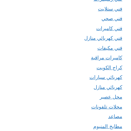
فني ستلايت
فني صحي
فني كاميرات
فني كهربائي منازل
فني مكيفات
كاميرات مراقبة
كراج الكويت
كهربائي سيارات
كهربائي منازل
محل عصير
محلات تلفونات
مصاعد
مطابخ المنيوم