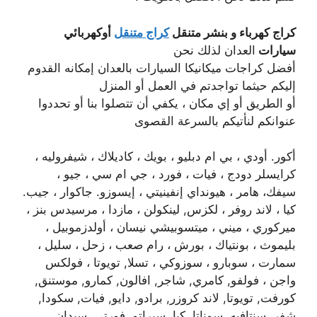
كراج كهرباء و بنشر متنقل
كراج متنقل
أوكهربائي
سيارات
العدان لذلك نحن
أفضل كراجات ميكانيكا السيارات بالعدان إمكانه القدوم
إليكم حيثما تواجدتم في العمل أو المنزل
أو الطريق أو إي مكان ، يكفي أن تتصلوا بنا أو تحددوا
عنوانكم لنأتيكم بالسرعة القصوى
أكور. أودي ، بي ام دبليو ، بويك ، كاديلاك ، شيفروليه ،
كرايسلر دودج ، فيات ، فورد ، جي ام سي ، جيو ،
سيفك، هامر ، هيونداي إنفينيتي ، إيسوزو. جاكوار ، جيب.
كيا ، لاند روفر ، لكزس, لينكولن ، مازدا ، مرسيدس بنز ،
ميركوري ، ميني ، ميتسوبيشي نيسان ، أولدزموبيل ،
بليموث ، بونتياك ، بورش ، رام صعب ، زحل ، سليل ،
سمارت ، سوبارو ، سوزوكي ، تسلا, تويوتا ، فولكس
واجن ، فولفو, كامري, شاجر, افالون, كمارو, موستنق,
كورفت, تويوتا, لاند كروزر, برادو, دايو, فيات, سكودا,
شفر, سنتافيه, سوناتا, كيا, سيراتو, فورتي, سيدان,