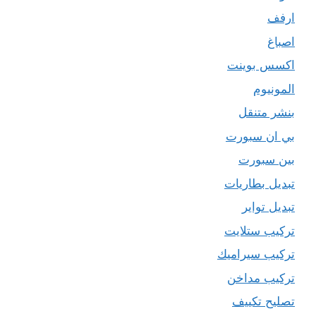
ارفف
اصباغ
اكسس بوينت
المونيوم
بنشر متنقل
بي ان سبورت
بين سبورت
تبديل بطاريات
تبديل تواير
تركيب ستلايت
تركيب سيراميك
تركيب مداخن
تصليح تكييف