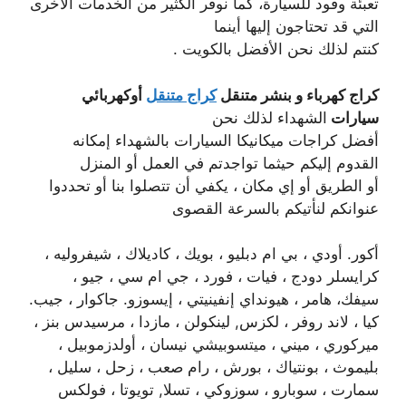
تعبئة وقود للسيارة، كما نوفر الكثير من الخدمات الأخرى
التي قد تحتاجون إليها أينما
كنتم لذلك نحن الأفضل بالكويت .
كراج كهرباء و بنشر متنقل
كراج متنقل
أوكهربائي
سيارات
الشهداء لذلك نحن
أفضل كراجات ميكانيكا السيارات بالشهداء إمكانه
القدوم إليكم حيثما تواجدتم في العمل أو المنزل
أو الطريق أو إي مكان ، يكفي أن تتصلوا بنا أو تحددوا
عنوانكم لنأتيكم بالسرعة القصوى
أكور. أودي ، بي ام دبليو ، بويك ، كاديلاك ، شيفروليه ،
كرايسلر دودج ، فيات ، فورد ، جي ام سي ، جيو ،
سيفك، هامر ، هيونداي إنفينيتي ، إيسوزو. جاكوار ، جيب.
كيا ، لاند روفر ، لكزس, لينكولن ، مازدا ، مرسيدس بنز ،
ميركوري ، ميني ، ميتسوبيشي نيسان ، أولدزموبيل ،
بليموث ، بونتياك ، بورش ، رام صعب ، زحل ، سليل ،
سمارت ، سوبارو ، سوزوكي ، تسلا, تويوتا ، فولكس