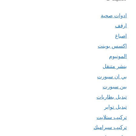
ادوات صحية
ارفف
اصباغ
اكسس بوينت
المونيوم
بنشر متنقل
بي ان سبورت
بين سبورت
تبديل بطاريات
تبديل تواير
تركيب ستلايت
تركيب سيراميك