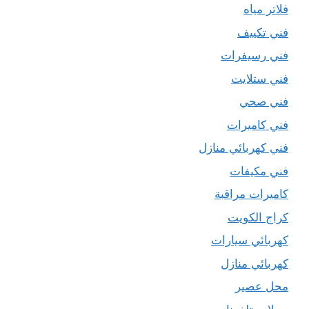
فلاتر مياه
فني تكييف
فني رسيفرات
فني ستلايت
فني صحي
فني كاميرات
فني كهربائي منازل
فني مكيفات
كاميرات مراقبة
كراج الكويت
كهربائي سيارات
كهربائي منازل
محل عصير