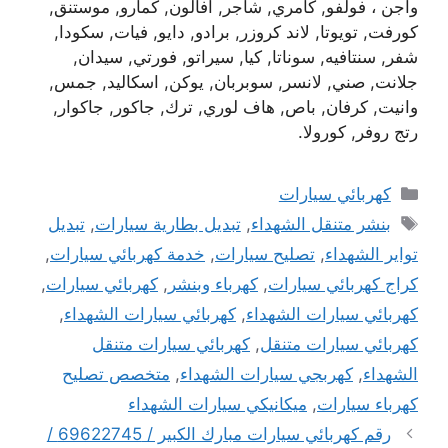
واجن ، فولفو, كامري, شاجر, افالون, كمارو, موستنق,
كورفت, تويوتا, لاند كروزر, برادو, دايو, فيات, سكودا,
شفر, سنتافيه, سوناتا, كيا, سيراتو, فورتي, سيدان,
جلانت, صني, لانسر, سوبربان, يوكن, اسكاليد, جمس,
وانيت, كرفان, باص, هاف لوري, ترك, جاكور, جاكوار,
رتج روفر, كورولا.
التصنيفات
كهربائي سيارات
الوسوم
بنشر متنقل الشهداء
,
تبديل بطارية سيارات
,
تبديل
تواير الشهداء
,
تصليح سيارات
,
خدمة كهربائي سيارات
,
كراج كهربائي سيارات
,
كهرباء وبنشر
,
كهربائي سيارات
,
كهربائي سيارات الشهداء
,
كهربائي سيارات الشهداء
,
كهربائي سيارات متنقل
,
كهربائي سيارات متنقل
الشهداء
,
كهربجي سيارات الشهداء
,
متخصص تصليح
كهرباء سيارات
,
ميكانيكي سيارات الشهداء
رقم كهربائي سيارات مبارك الكبير / 69622745 /