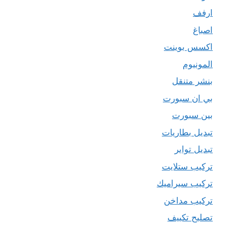
ارفف
اصباغ
اكسس بوينت
المونيوم
بنشر متنقل
بي ان سبورت
بين سبورت
تبديل بطاريات
تبديل تواير
تركيب ستلايت
تركيب سيراميك
تركيب مداخن
تصليح تكييف