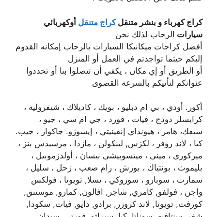
كراج كهرباء و بنشر متنقل
كراج متنقل
أوكهربائي
سيارات
الرحاب لذلك نحن
أفضل كراجات ميكانيكا السيارات بالرحاب إمكانه القدوم
إليكم حيثما تواجدتم في العمل أو المنزل
أو الطريق أو إي مكان ، يكفي أن تتصلوا بنا أو تحددوا
عنوانكم لنأتيكم بالسرعة القصوى
أكور. أودي ، بي ام دبليو ، بويك ، كاديلاك ، شيفروليه ،
كرايسلر دودج ، فيات ، فورد ، جي ام سي ، جيو ،
سيفك، هامر ، هيونداي إنفينيتي ، إيسوزو. جاكوار ، جيب.
كيا ، لاند روفر ، لكزس, لينكولن ، مازدا ، مرسيدس بنز ،
ميركوري ، ميني ، ميتسوبيشي نيسان ، أولدزموبيل ،
بليموث ، بونتياك ، بورش ، رام صعب ، زحل ، سليل ،
سمارت ، سوبارو ، سوزوكي ، تسلا, تويوتا ، فولكس
واجن ، فولفو, كامري, شاجر, افالون, كمارو, موستنق,
كورفت, تويوتا, لاند كروزر, برادو, دايو, فيات, سكودا,
شفر, سنتافيه, سوناتا, كيا, سيراتو, فورتي, سيدان,