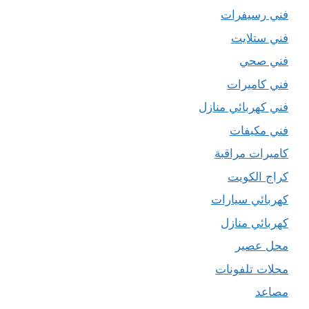
فني رسيفرات
فني ستلايت
فني صحي
فني كاميرات
فني كهربائي منازل
فني مكيفات
كاميرات مراقبة
كراج الكويت
كهربائي سيارات
كهربائي منازل
محل عصير
محلات تلفونات
مصاعد