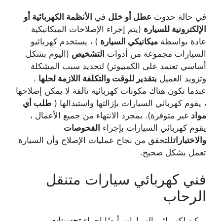
في حالة حدوث
عطل أو خلل
في
الأنظمة الكهربائية أو
الإلكترونية للسيارة
(يتم إجراء الإصلاحات الميكانيكية
عادة بواسطة
ميكانيكي السيارة
) ، يستخدم كهربائيو
السيارات مجموعة من أدوات
التشخيص
(اليوم بشكل
أساسي تعتمد على الكمبيوتر) لتحديد سبب المشكلة
وتزويد العميل
بتقدير للوقت والتكلفة اللازمة لحلها
.
عندما تكون هناك مكونات كهربائية تالفة لا يمكن إصلاحها
، يقوم كهربائي السيارات بإزالتها واستبدالها (
طلب أي
مواد
غير متوفرة). بمجرد الانتهاء من جميع الأعمال ،
يقوم كهربائي السيارات بإجراء
الفحوصات
والاختبارات
للتحقق من نجاح عمليات الإصلاح وأن السيارة
تعمل بشكل صحيح.
فني كهربائي سيارات متنقل
الرحاب
يمكن لكهربائي السيارات أيضًا إجراء
تحسينات