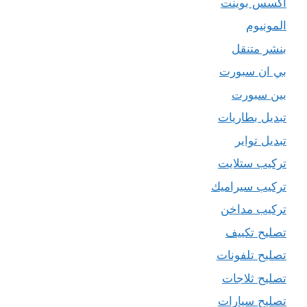
اكسس بوينت
المونيوم
بنشر متنقل
بي ان سبورت
بين سبورت
تبديل بطاريات
تبديل تواير
تركيب ستلايت
تركيب سيراميك
تركيب مداخن
تصليح تكييف
تصليح تلفونات
تصليح ثلاجات
تصليح سيارات