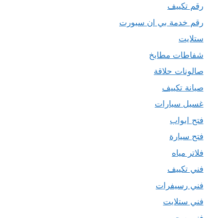
رقم تكييف
رقم خدمة بي ان سبورت
ستلايت
شفاطات مطابخ
صالونات حلاقة
صيانة تكييف
غسيل سيارات
فتح ابواب
فتح سيارة
فلاتر مياه
فني تكييف
فني رسيفرات
فني ستلايت
فني صحي