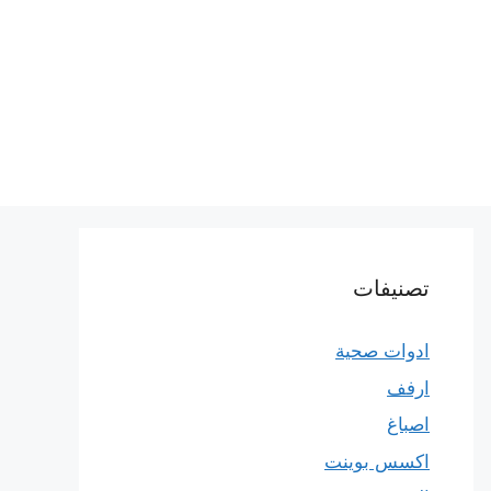
تصنيفات
ادوات صحية
ارفف
اصباغ
اكسس بوينت