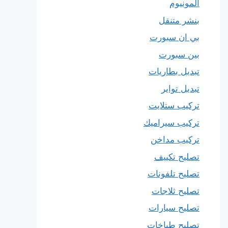
المونيوم
بنشر متنقل
بي ان سبورت
بين سبورت
تبديل بطاريات
تبديل تواير
تركيب ستلايت
تركيب سيراميك
تركيب مداخن
تصليح تكييف
تصليح تلفونات
تصليح ثلاجات
تصليح سيارات
تصليح طباخات