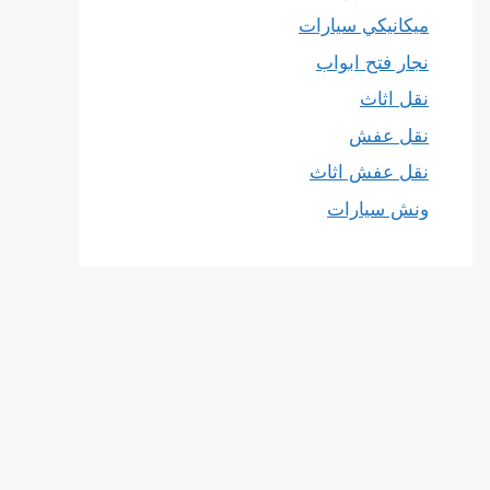
ميكانيكي سيارات
نجار فتح ابواب
نقل اثاث
نقل عفش
نقل عفش اثاث
ونش سيارات