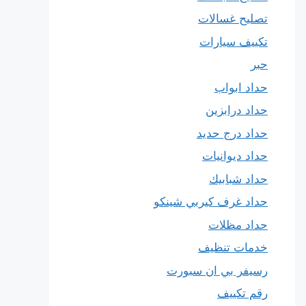
تصليح غسالات
تكييف سيارات
حبر
حداد ابواب
حداد درابزين
حداد درج حديد
حداد ديوانيات
حداد شبابيك
حداد غرف كيربي شينكو
حداد مظلات
خدمات تنظيف
رسيفر بي ان سبورت
رقم تكييف