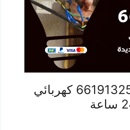
رقم كهربائي الزور 66191325‬ كهربائي