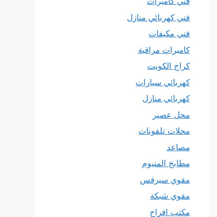
فني كاميرات
فني كهربائي منازل
فني مكيفات
كاميرات مراقبة
كراج الكويت
كهربائي سيارات
كهربائي منازل
محل عصير
محلات تلفونات
مصاعد
مطابخ المنيوم
مقوي سيرفس
مقوي شبكة
مكتب افراح