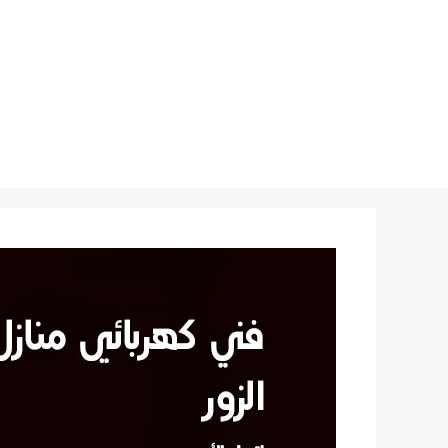
نتقل
لى
لمحتوى