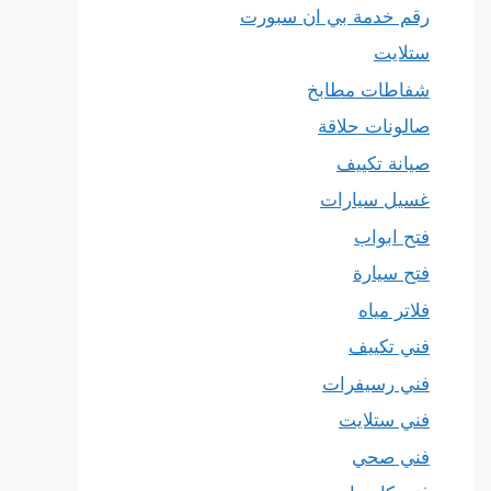
رقم خدمة بي ان سبورت
ستلايت
شفاطات مطابخ
صالونات حلاقة
صيانة تكييف
غسيل سيارات
فتح ابواب
فتح سيارة
فلاتر مياه
فني تكييف
فني رسيفرات
فني ستلايت
فني صحي