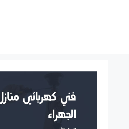
نتقل
لى
لمحتوى