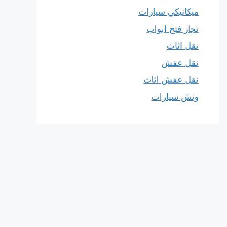
ميكانيكي سيارات
نجار فتح ابواب
نقل اثاث
نقل عفش
نقل عفش اثاث
ونش سيارات