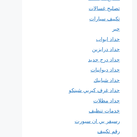
تصليح غسالات
تكييف سيارات
حبر
حداد ابواب
حداد درابزين
حداد درج حديد
حداد ديوانيات
حداد شبابيك
حداد غرف كيربي شينكو
حداد مظلات
خدمات تنظيف
رسيفر بي ان سبورت
رقم تكييف