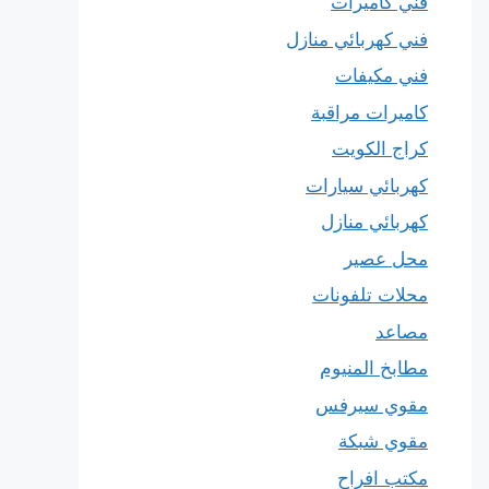
فني كاميرات
فني كهربائي منازل
فني مكيفات
كاميرات مراقبة
كراج الكويت
كهربائي سيارات
كهربائي منازل
محل عصير
محلات تلفونات
مصاعد
مطابخ المنيوم
مقوي سيرفس
مقوي شبكة
مكتب افراح