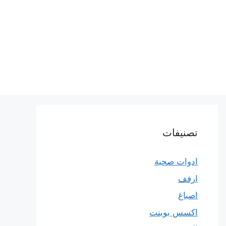
تصنيفات
ادوات صحية
ارفف
اصباغ
اكسس بوينت