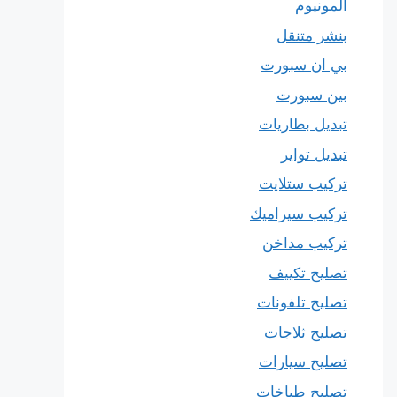
المونيوم
بنشر متنقل
بي ان سبورت
بين سبورت
تبديل بطاريات
تبديل تواير
تركيب ستلايت
تركيب سيراميك
تركيب مداخن
تصليح تكييف
تصليح تلفونات
تصليح ثلاجات
تصليح سيارات
تصليح طباخات