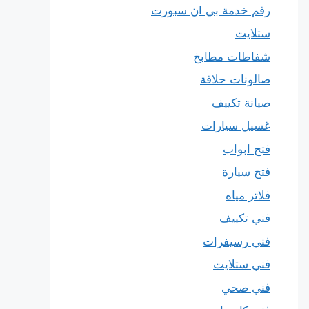
رقم خدمة بي ان سبورت
ستلايت
شفاطات مطابخ
صالونات حلاقة
صيانة تكييف
غسيل سيارات
فتح ابواب
فتح سيارة
فلاتر مياه
فني تكييف
فني رسيفرات
فني ستلايت
فني صحي