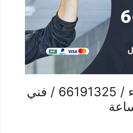
رقم كهربائي الجهراء / 66191325‬ / فني