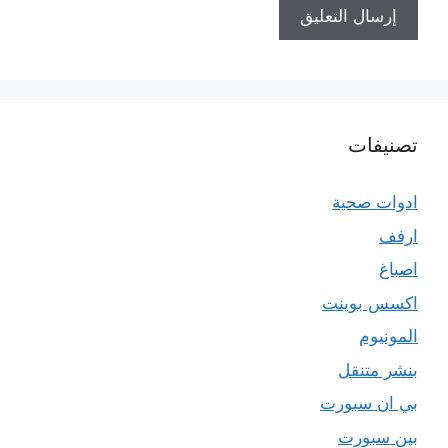
تصنيفات
ادوات صحية
ارفف
اصباغ
اكسس بوينت
المونيوم
بنشر متنقل
بي ان سبورت
بين سبورت