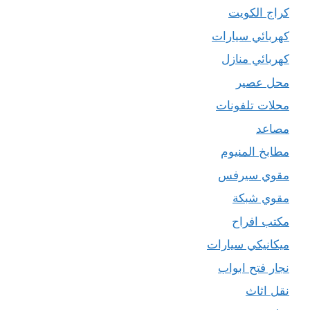
كراج الكويت
كهربائي سيارات
كهربائي منازل
محل عصير
محلات تلفونات
مصاعد
مطابخ المنيوم
مقوي سيرفس
مقوي شبكة
مكتب افراح
ميكانيكي سيارات
نجار فتح ابواب
نقل اثاث