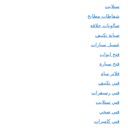
ستلايت
شفاطات مطابخ
صالونات حلاقة
صيانة تكييف
غسيل سيارات
فتح ابواب
فتح سيارة
فلاتر مياه
فني تكييف
فني رسيفرات
فني ستلايت
فني صحي
فني كاميرات