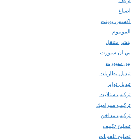
ارفف
اصباغ
اكسس بوينت
المونيوم
بنشر متنقل
بي ان سبورت
بين سبورت
تبديل بطاريات
تبديل تواير
تركيب ستلايت
تركيب سيراميك
تركيب مداخن
تصليح تكييف
تصليح تلفونات