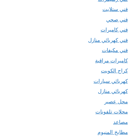
فني ستلايت
فني صحي
فني كاميرات
فني كهربائي منازل
فني مكيفات
كاميرات مراقبة
كراج الكويت
كهربائي سيارات
كهربائي منازل
محل عصير
محلات تلفونات
مصاعد
مطابخ المنيوم