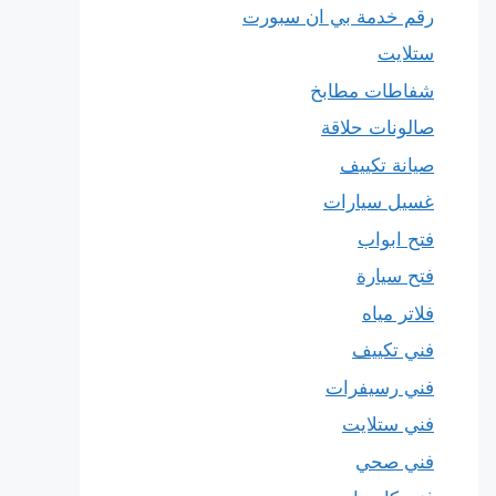
رقم خدمة بي ان سبورت
ستلايت
شفاطات مطابخ
صالونات حلاقة
صيانة تكييف
غسيل سيارات
فتح ابواب
فتح سيارة
فلاتر مياه
فني تكييف
فني رسيفرات
فني ستلايت
فني صحي