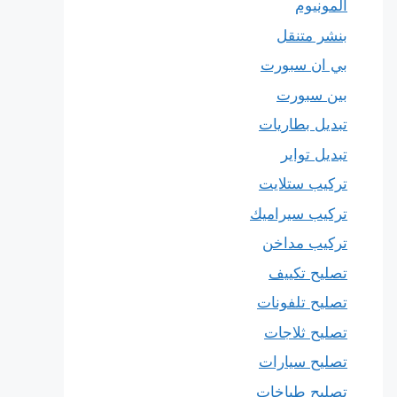
المونيوم
بنشر متنقل
بي ان سبورت
بين سبورت
تبديل بطاريات
تبديل تواير
تركيب ستلايت
تركيب سيراميك
تركيب مداخن
تصليح تكييف
تصليح تلفونات
تصليح ثلاجات
تصليح سيارات
تصليح طباخات