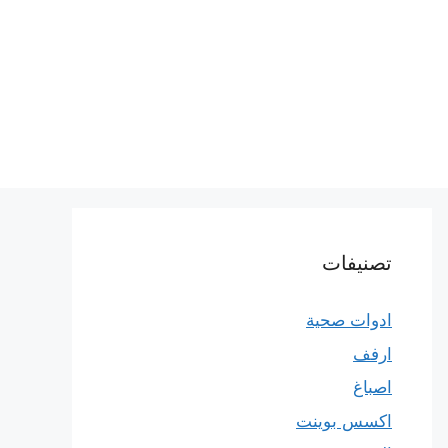
تصنيفات
ادوات صحية
ارفف
اصباغ
اكسس بوينت