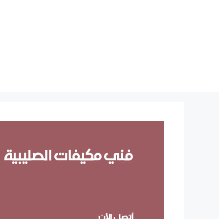
نتقل
لى
لمحتوى