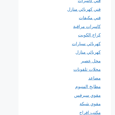
فني كاميرات
فني كهربائي منازل
فني مكيفات
كاميرات مراقبة
كراج الكويت
كهربائي سيارات
كهربائي منازل
محل عصير
محلات تلفونات
مصاعد
مطابخ المنيوم
مقوي سيرفس
مقوي شبكة
مكتب افراح