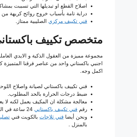
اصلاح القطع او تبديلها التي تسببت بمشا
دراية تامة بأسباب خروج روائح كريهة من ا
فني تكييف مركزي
الصليبية ممتاز.
متخصص تكييف باكستاني 
مجموعة مميزة من العقول الذكية و الايدي العاملة ا
اجنبي باكستاني واحد من عناصر فرقنا المتميزة ك
اكمل وجه.
فني تكييف باكستاني لصيانة واصلاح اللوحا
ضبط درجات الحرارة بالحد المطلوب.
معالجة مشكلة ان المكيف يعمل لكنه لا يع
رقم
فني تكييف باكستاني
24 ساعة في الكويت
ونحن أيضا
فني ثلاجات
بالكويت فني
تصلي
بالمنزل .