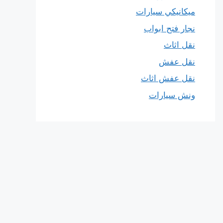
ميكانيكي سيارات
نجار فتح ابواب
نقل اثاث
نقل عفش
نقل عفش اثاث
ونش سيارات