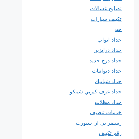
تصليح غسالات
تكييف سيارات
حبر
حداد ابواب
حداد درابزين
حداد درج حديد
حداد ديوانيات
حداد شبابيك
حداد غرف كيربي شينكو
حداد مظلات
خدمات تنظيف
رسيفر بي ان سبورت
رقم تكييف