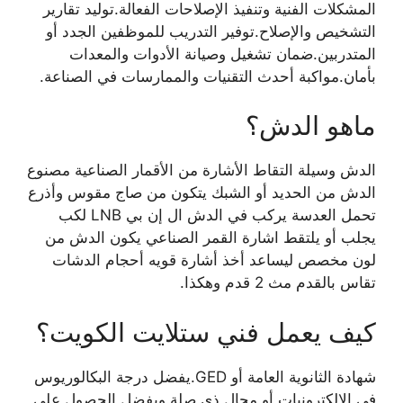
المشكلات الفنية وتنفيذ الإصلاحات الفعالة.توليد تقارير
التشخيص والإصلاح.توفير التدريب للموظفين الجدد أو
المتدربين.ضمان تشغيل وصيانة الأدوات والمعدات
بأمان.مواكبة أحدث التقنيات والممارسات في الصناعة.
ماهو الدش؟
الدش وسيلة التقاط الأشارة من الأقمار الصناعية مصنوع
الدش من الحديد أو الشبك يتكون من صاج مقوس وأذرع
تحمل العدسة يركب في الدش ال إن بي LNB لكب
يجلب أو يلتقط اشارة القمر الصناعي يكون الدش من
لون مخصص ليساعد أخذ أشارة قويه أحجام الدشات
تقاس بالقدم مث 2 قدم وهكذا.
كيف يعمل فني ستلايت الكويت؟
شهادة الثانوية العامة أو GED.يفضل درجة البكالوريوس
في الإلكترونيات أو مجال ذي صلة.ويفضل الحصول على