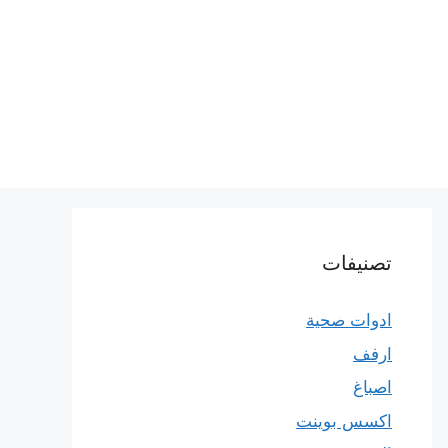
تصنيفات
ادوات صحية
ارفف
اصباغ
اكسس بوينت