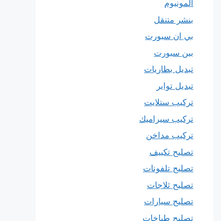
المونيوم
بنشر متنقل
بي ان سبورت
بين سبورت
تبديل بطاريات
تبديل تواير
تركيب ستلايت
تركيب سيراميك
تركيب مداخن
تصليح تكييف
تصليح تلفونات
تصليح ثلاجات
تصليح سيارات
تصليح طباخات