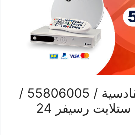
رقم فني ستلايت القادسية / 55806005 /
تركيب صيانة برمجة ستلايت رسيفر 24