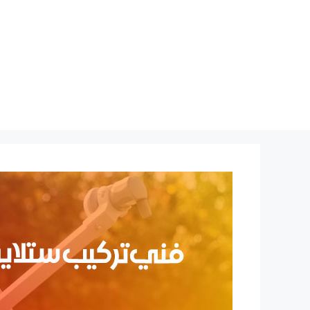
نتقل
لى
لمحتوى