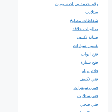
رقم خدمة بي ان سبورت
ستلايت
شفاطات مطابخ
صالونات حلاقة
صيانة تكييف
غسيل سيارات
فتح ابواب
فتح سيارة
فلاتر مياه
فني تكييف
فني رسيفرات
فني ستلايت
فني صحي