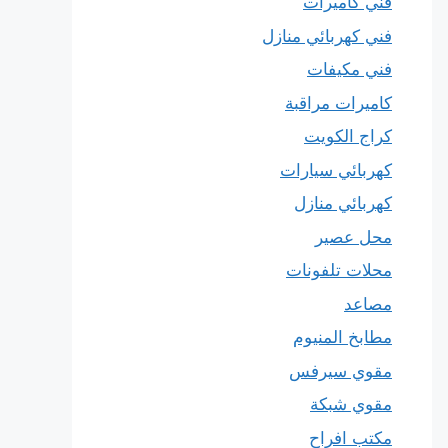
فني كاميرات
فني كهربائي منازل
فني مكيفات
كاميرات مراقبة
كراج الكويت
كهربائي سيارات
كهربائي منازل
محل عصير
محلات تلفونات
مصاعد
مطابخ المنيوم
مقوي سيرفس
مقوي شبكة
مكتب افراح