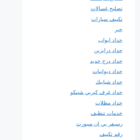
تصليح غسالات
تكييف سيارات
حبر
حداد ابواب
حداد درابزين
حداد درج حديد
حداد ديوانيات
حداد شبابيك
حداد غرف كيربي شينكو
حداد مظلات
خدمات تنظيف
رسيفر بي ان سبورت
رقم تكييف