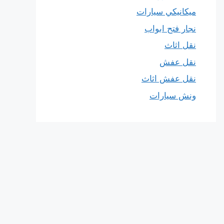
ميكانيكي سيارات
نجار فتح ابواب
نقل اثاث
نقل عفش
نقل عفش اثاث
ونش سيارات