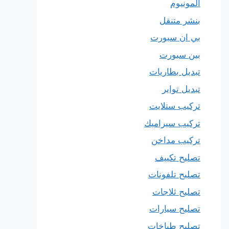
المونيوم
بنشر متنقل
بي ان سبورت
بين سبورت
تبديل بطاريات
تبديل تواير
تركيب ستلايت
تركيب سيراميك
تركيب مداخن
تصليح تكييف
تصليح تلفونات
تصليح ثلاجات
تصليح سيارات
تصليح طباخات