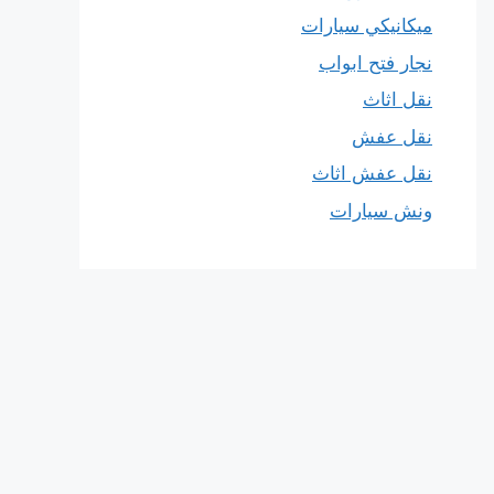
ميكانيكي سيارات
نجار فتح ابواب
نقل اثاث
نقل عفش
نقل عفش اثاث
ونش سيارات