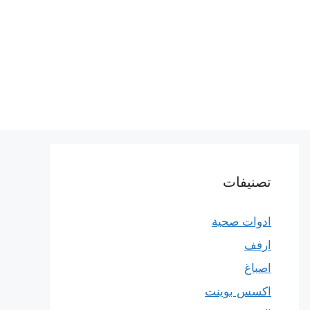
تصنيفات
ادوات صحية
ارفف
اصباغ
اكسس بوينت