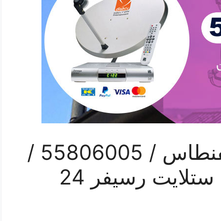
رقم فني ستلايت الفنطاس / 55806005 /
تركيب صيانة برمجة ستلايت رسيفر 24