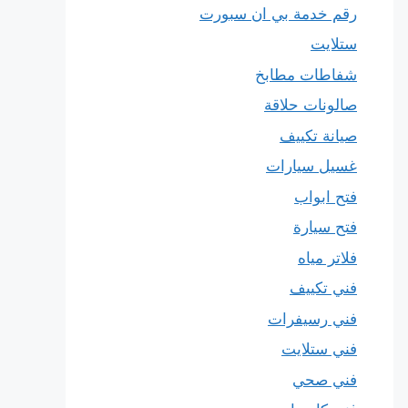
رقم خدمة بي ان سبورت
ستلايت
شفاطات مطابخ
صالونات حلاقة
صيانة تكييف
غسيل سيارات
فتح ابواب
فتح سيارة
فلاتر مياه
فني تكييف
فني رسيفرات
فني ستلايت
فني صحي