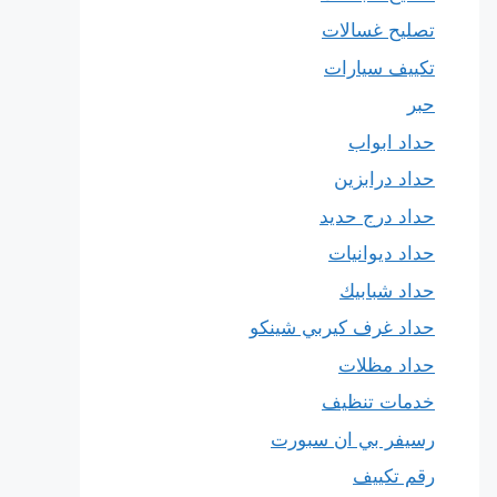
تصليح غسالات
تكييف سيارات
حبر
حداد ابواب
حداد درابزين
حداد درج حديد
حداد ديوانيات
حداد شبابيك
حداد غرف كيربي شينكو
حداد مظلات
خدمات تنظيف
رسيفر بي ان سبورت
رقم تكييف