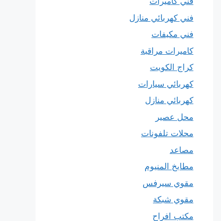
فني كاميرات
فني كهربائي منازل
فني مكيفات
كاميرات مراقبة
كراج الكويت
كهربائي سيارات
كهربائي منازل
محل عصير
محلات تلفونات
مصاعد
مطابخ المنيوم
مقوي سيرفس
مقوي شبكة
مكتب افراح