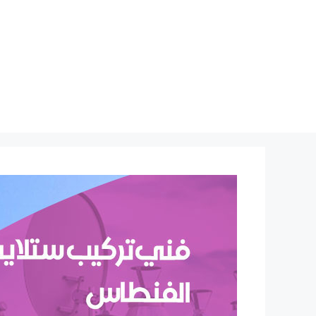
نتقل
لى
لمحتوى