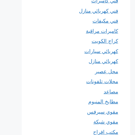
فني كاميرات
فني كهربائي منازل
فني مكيفات
كاميرات مراقبة
كراج الكويت
كهربائي سيارات
كهربائي منازل
محل عصير
محلات تلفونات
مصاعد
مطابخ المنيوم
مقوي سيرفس
مقوي شبكة
مكتب افراح