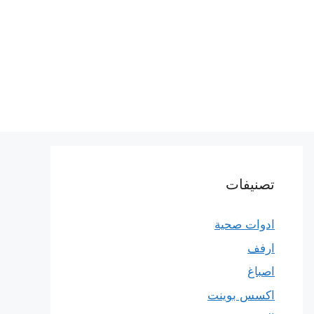
تصنيفات
ادوات صحية
ارفف
اصباغ
اكسس بوينت