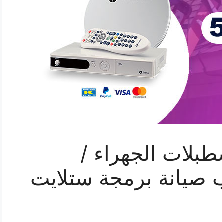
بلات الجهراء /
/ تركيب صيانة برمجة ستلايت