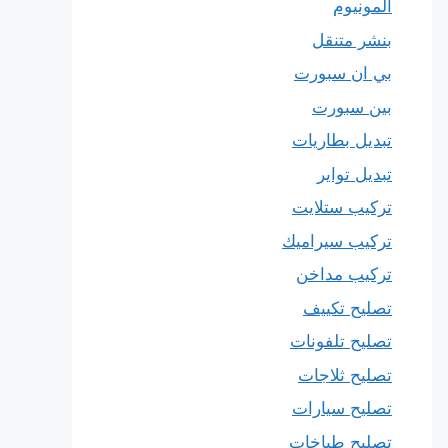
المونيوم
بنشر متنقل
بي ان سبورت
بين سبورت
تبديل بطاريات
تبديل تواير
تركيب ستلايت
تركيب سيراميك
تركيب مداخن
تصليح تكييف
تصليح تلفونات
تصليح ثلاجات
تصليح سيارات
تصليح طباخات