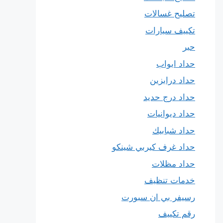
تصليح غسالات
تكييف سيارات
حبر
حداد ابواب
حداد درابزين
حداد درج حديد
حداد ديوانيات
حداد شبابيك
حداد غرف كيربي شينكو
حداد مظلات
خدمات تنظيف
رسيفر بي ان سبورت
رقم تكييف