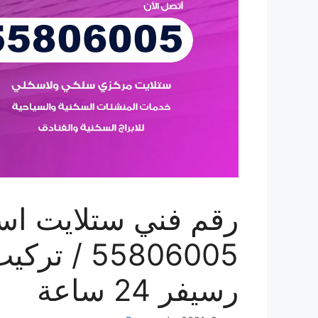
رقم فني ستلايت اسط
55806005 
رسيفر 24 ساعة