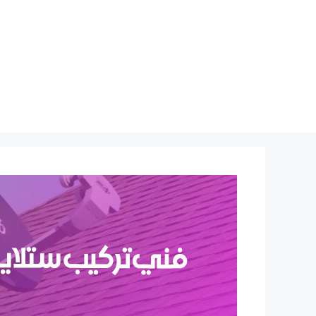
نتقل
لى
لمحتوى