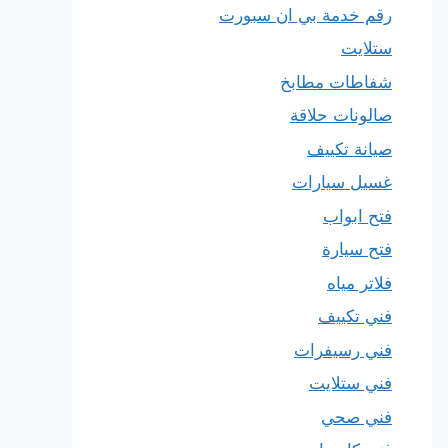
رقم خدمة بي ان سبورت
ستلايت
شفاطات مطابخ
صالونات حلاقة
صيانة تكييف
غسيل سيارات
فتح ابواب
فتح سيارة
فلاتر مياه
فني تكييف
فني رسيفرات
فني ستلايت
فني صحي