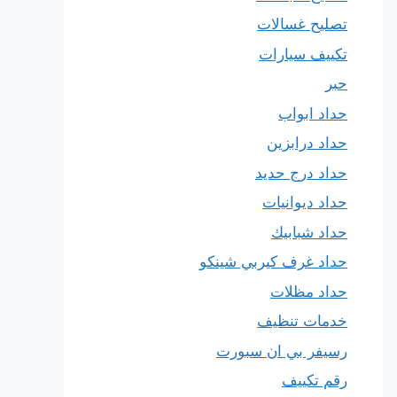
تصليح غسالات
تكييف سيارات
حبر
حداد ابواب
حداد درابزين
حداد درج حديد
حداد ديوانيات
حداد شبابيك
حداد غرف كيربي شينكو
حداد مظلات
خدمات تنظيف
رسيفر بي ان سبورت
رقم تكييف