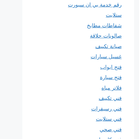
رقم خدمة بي ان سبورت
ستلايت
شفاطات مطابخ
صالونات حلاقة
صيانة تكييف
غسيل سيارات
فتح ابواب
فتح سيارة
فلاتر مياه
فني تكييف
فني رسيفرات
فني ستلايت
فني صحي