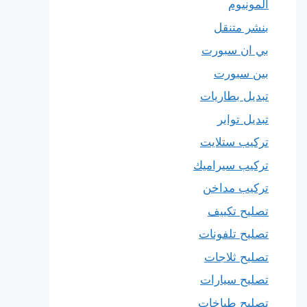
المونيوم
بنشر متنقل
بي ان سبورت
بين سبورت
تبديل بطاريات
تبديل تواير
تركيب ستلايت
تركيب سيراميك
تركيب مداخن
تصليح تكييف
تصليح تلفونات
تصليح ثلاجات
تصليح سيارات
تصليح طباخات