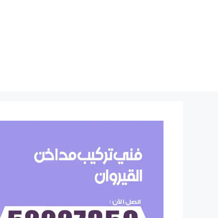
نتقل
لى
لمحتوى