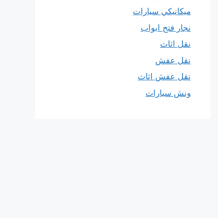
ميكانيكي سيارات
نجار فتح ابواب
نقل اثاث
نقل عفش
نقل عفش اثاث
ونش سيارات