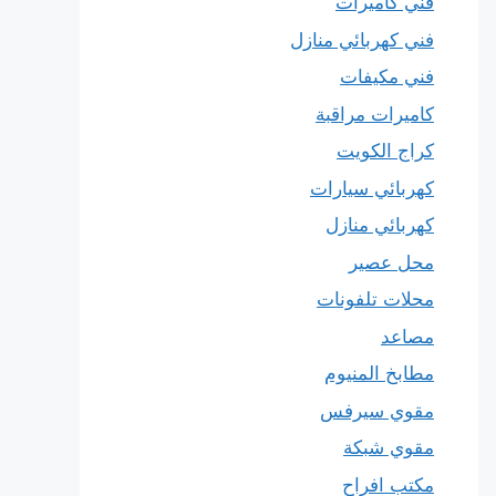
فني كاميرات
فني كهربائي منازل
فني مكيفات
كاميرات مراقبة
كراج الكويت
كهربائي سيارات
كهربائي منازل
محل عصير
محلات تلفونات
مصاعد
مطابخ المنيوم
مقوي سيرفس
مقوي شبكة
مكتب افراح