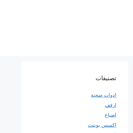
تصنيفات
ادوات صحية
ارفف
اصباغ
اكسس بوينت