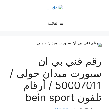
نتقل
لى
لمحتوى
القائمة
رقم فني بي ان
سبورت ميدان حولي /
50007011 / أرقام
تلفون bein sport