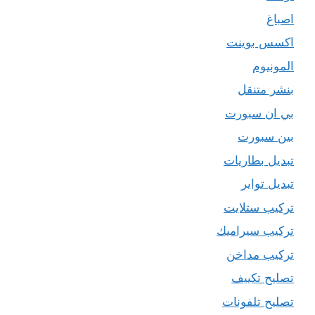
اصباغ
اكسس بوينت
المونيوم
بنشر متنقل
بي ان سبورت
بين سبورت
تبديل بطاريات
تبديل تواير
تركيب ستلايت
تركيب سيراميك
تركيب مداخن
تصليح تكييف
تصليح تلفونات