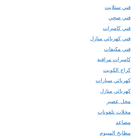
فني ستلايت
فني صحي
فني كاميرات
فني كهربائي منازل
فني مكيفات
كاميرات مراقبة
كراج الكويت
كهربائي سيارات
كهربائي منازل
محل عصير
محلات تلفونات
مصاعد
مطابخ المنيوم