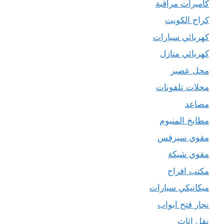
كاميرات مراقبة
كراج الكويت
كهربائي سيارات
كهربائي منازل
محل عصير
محلات تلفونات
مصاعد
مطابخ المنيوم
مقوي سيرفس
مقوي شبكة
مكتب افراح
ميكانيكي سيارات
نجار فتح ابواب
نقل اثاث