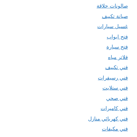
صالونات حلاقة
صيانة تكييف
غسيل سيارات
فتح ابواب
فتح سيارة
فلاتر مياه
فني تكييف
فني رسيفرات
فني ستلايت
فني صحي
فني كاميرات
فني كهربائي منازل
فني مكيفات