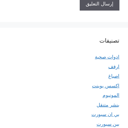
تصنيفات
ادوات صحية
ارفف
اصباغ
اكسس بوينت
المونيوم
بنشر متنقل
بي ان سبورت
بين سبورت