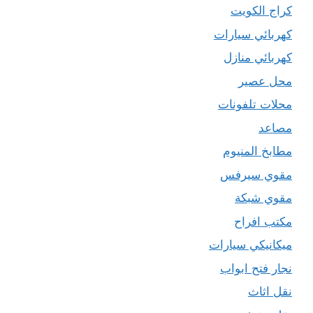
كراج الكويت
كهربائي سيارات
كهربائي منازل
محل عصير
محلات تلفونات
مصاعد
مطابخ المنيوم
مقوي سيرفس
مقوي شبكة
مكتب افراح
ميكانيكي سيارات
نجار فتح ابواب
نقل اثاث