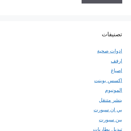
تصنيفات
ادوات صحية
ارفف
اصباغ
اكسس بوينت
المونيوم
بنشر متنقل
بي ان سبورت
بين سبورت
تبديل بطاريات