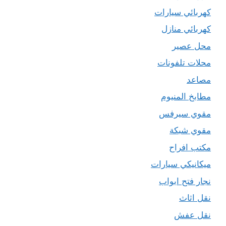
كهربائي سيارات
كهربائي منازل
محل عصير
محلات تلفونات
مصاعد
مطابخ المنيوم
مقوي سيرفس
مقوي شبكة
مكتب افراح
ميكانيكي سيارات
نجار فتح ابواب
نقل اثاث
نقل عفش