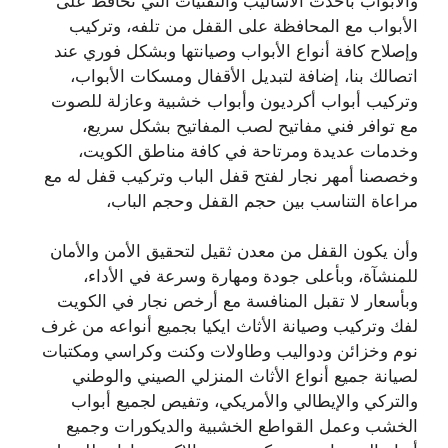
والأبواب بأحدث الأساليب والتقنيات التي تحافظ على
الأبواب مع المحافظة على القفل من تلفه، وتركيب
وإصلاح كافة أنواع الأبواب وصيانتها وبشكل فوري عند
اتصالك بنا، إضافة لتبديل الأقفال ومسكات الأبواب،
وتركيب أبواب أكرديون وأبواب خشبية وعازلة للصوت
مع توافر فني مفاتيح لصب المفاتيح بشكل سريع،
وخدمات عديدة ومرتاحة في كافة مناطق الكويت،
وخصصنا أمهر نجار لفتح قفل الباب وتركيب قفل له مع
مراعاة التناسب بين حجم القفل وحجم الباب،
وأن يكون القفل من معدن ثقيل لتحقيق الأمن والأمان
للمنشآة، وبأعلى جودة ومهارة وسرعة في الأداء،
وبأسعار لا تقبل المنافسة مع أرخص نجار في الكويت
لفك وتركيب وصيانة الأثاث ايكيا بجميع أنواعه من غرف
نوم وخزائن ودواليب وطاولات وكنت وكراسي ومكتبات
لصيانة جميع أنواع الأثاث المنزلي الصيني والوطني
والتركي والإيطالي والأمريكي، وتفيص لجميع أبواب
الخشب وعمل القواطع الخشبية والديكورات وجميع