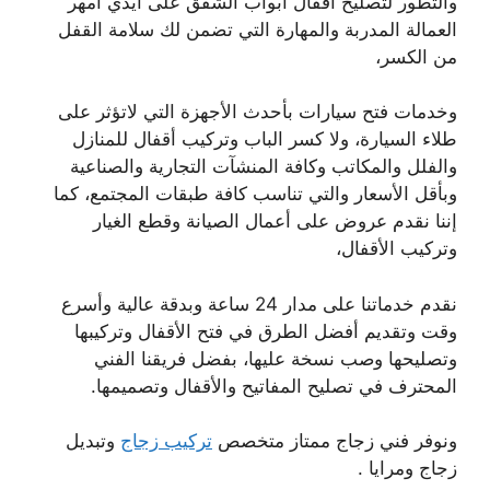
والتطور لتصليح أقفال أبواب الشقق على أيدي أمهر
العمالة المدربة والمهارة التي تضمن لك سلامة القفل
من الكسر،
وخدمات فتح سيارات بأحدث الأجهزة التي لاتؤثر على
طلاء السيارة، ولا كسر الباب وتركيب أقفال للمنازل
والفلل والمكاتب وكافة المنشآت التجارية والصناعية
وبأقل الأسعار والتي تناسب كافة طبقات المجتمع، كما
إننا نقدم عروض على أعمال الصيانة وقطع الغيار
وتركيب الأقفال،
نقدم خدماتنا على مدار 24 ساعة وبدقة عالية وأسرع
وقت وتقديم أفضل الطرق في فتح الأقفال وتركيبها
وتصليحها وصب نسخة عليها، بفضل فريقنا الفني
المحترف في تصليح المفاتيح والأقفال وتصميمها.
ونوفر فني زجاج ممتاز متخصص
تركيب زجاج
وتبديل
زجاج ومرايا .