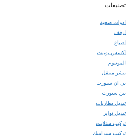
تصنيفات
ادوات صحية
ارفف
اصباغ
اكسس بوينت
المونيوم
بنشر متنقل
بي ان سبورت
بين سبورت
تبديل بطاريات
تبديل تواير
تركيب ستلايت
تركيب سيراميك