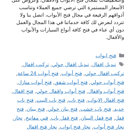
والتخفيضات بمجال فتح الأبواب والأقفال، وعروض على
الأسعار المستمرة التي ترضي جميع العملاء وتناسب
أذواقهم الرفيعة في مجال فتح الأبواب، اتصل بنا ولا
تتردد لنعرض لك كافة خدماتنا في هذا المجال والعمل
دون أي عناء في فتح كافة أنواع السيارات والأبواب
والأقفال.
التصنيفات
فتح ابواب
الوسوم
تبديل اقفال
,
تبديل اقفال حولي
,
تركيب اقفال
,
تركيب اقفال حولي
,
فتح أبواب
,
فتح أبواب 24 ساعة
,
فتح أبواب حولي
,
فتح أبواب شقق
,
فتح أبواب منازل
,
فتح أبواب واقفال
,
فتح أبواب واقفال حولي
,
فتح اقفال
,
فتح اقفال الابواب
,
فتح باب
,
فتح باب البيت
,
فتح باب
حديد
,
فتح باب خشب
,
فتح بيان حولي
,
فتح بيبان
,
فتح
قفل
,
فتح قفل البيبان
,
فتح قفل باب
,
فني مفاتيح
,
نجار
,
نجار فتح أبواب
,
نجار فتح ابواب
,
نجار فتح اقفال