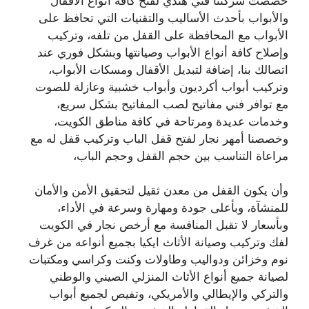
خصصت شركتنا فني هندي لفتح كافة أنواع الأقفال
والأبواب بأحدث الأساليب والتقنيات التي تحافظ على
الأبواب مع المحافظة على القفل من تلفه، وتركيب
وإصلاح كافة أنواع الأبواب وصيانتها وبشكل فوري عند
اتصالك بنا، إضافة لتبديل الأقفال ومسكات الأبواب،
وتركيب أبواب أكرديون وأبواب خشبية وعازلة للصوت
مع توافر فني مفاتيح لصب المفاتيح بشكل سريع،
وخدمات عديدة ومرتاحة في كافة مناطق الكويت،
وخصصنا أمهر نجار لفتح قفل الباب وتركيب قفل له مع
مراعاة التناسب بين حجم القفل وحجم الباب،
وأن يكون القفل من معدن ثقيل لتحقيق الأمن والأمان
للمنشآة، وبأعلى جودة ومهارة وسرعة في الأداء،
وبأسعار لا تقبل المنافسة مع أرخص نجار في الكويت
لفك وتركيب وصيانة الأثاث ايكيا بجميع أنواعه من غرف
نوم وخزائن ودواليب وطاولات وكنت وكراسي ومكتبات
لصيانة جميع أنواع الأثاث المنزلي الصيني والوطني
والتركي والإيطالي والأمريكي، وتفيص لجميع أبواب