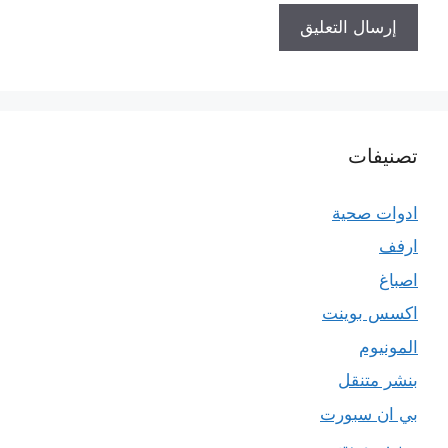
تصنيفات
ادوات صحية
ارفف
اصباغ
اكسس بوينت
المونيوم
بنشر متنقل
بي ان سبورت
بين سبورت