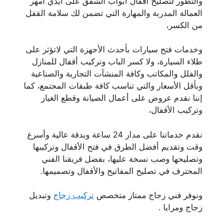
والتطور لتصليح أقفال أبواب الشقق على أيدي أمهر
العمالة المدربة والمهارة التي تضمن لك سلامة القفل
من الكسر،
وخدمات فتح سيارات بأحدث الأجهزة التي لاتؤثر على
طلاء السيارة، ولا كسر الباب وتركيب أقفال للمنازل
والفلل والمكاتب وكافة المنشآت التجارية والصناعية
وبأقل الأسعار والتي تناسب كافة طبقات المجتمع، كما
إننا نقدم عروض على أعمال الصيانة وقطع الغيار
وتركيب الأقفال،
نقدم خدماتنا على مدار 24 ساعة وبدقة عالية وأسرع
وقت وتقديم أفضل الطرق في فتح الأقفال وتركيبها
وتصليحها وصب نسخة عليها، بفضل فريقنا الفني
المحترف في تصليح المفاتيح والأقفال وتصميمها.
ونوفر فني زجاج ممتاز متخصص
تركيب زجاج
وتبديل
زجاج ومرايا .