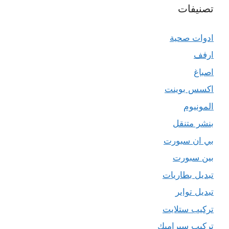
تصنيفات
ادوات صحية
ارفف
اصباغ
اكسس بوينت
المونيوم
بنشر متنقل
بي ان سبورت
بين سبورت
تبديل بطاريات
تبديل تواير
تركيب ستلايت
تركيب سيراميك