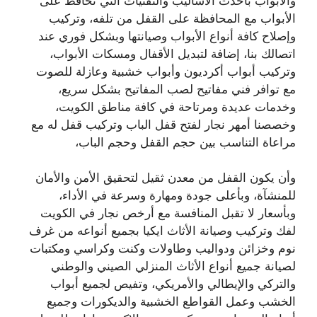
والأبواب بأحدث الأساليب والتقنيات التي تحافظ على
الأبواب مع المحافظة على القفل من تلفه، وتركيب
وإصلاح كافة أنواع الأبواب وصيانتها وبشكل فوري عند
اتصالك بنا، إضافة لتبديل الأقفال ومسكات الأبواب،
وتركيب أبواب أكرديون وأبواب خشبية وعازلة للصوت
مع توافر فني مفاتيح لصب المفاتيح بشكل سريع،
وخدمات عديدة ومرتاحة في كافة مناطق الكويت،
وخصصنا أمهر نجار لفتح قفل الباب وتركيب قفل له مع
مراعاة التناسب بين حجم القفل وحجم الباب،
وأن يكون القفل من معدن ثقيل لتحقيق الأمن والأمان
للمنشآة، وبأعلى جودة ومهارة وسرعة في الأداء،
وبأسعار لا تقبل المنافسة مع أرخص نجار في الكويت
لفك وتركيب وصيانة الأثاث ايكيا بجميع أنواعه من غرف
نوم وخزائن ودواليب وطاولات وكنت وكراسي ومكتبات
لصيانة جميع أنواع الأثاث المنزلي الصيني والوطني
والتركي والإيطالي والأمريكي، وتفيص لجميع أبواب
الخشب وعمل القواطع الخشبية والديكورات وجميع