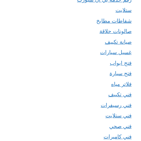
ستلايت
شفاطات مطابخ
صالونات حلاقة
صيانة تكييف
غسيل سيارات
فتح ابواب
فتح سيارة
فلاتر مياه
فني تكييف
فني رسيفرات
فني ستلايت
فني صحي
فني كاميرات