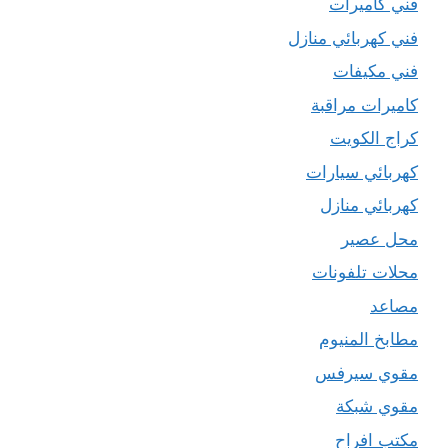
فني كاميرات
فني كهربائي منازل
فني مكيفات
كاميرات مراقبة
كراج الكويت
كهربائي سيارات
كهربائي منازل
محل عصير
محلات تلفونات
مصاعد
مطابخ المنيوم
مقوي سيرفس
مقوي شبكة
مكتب افراح