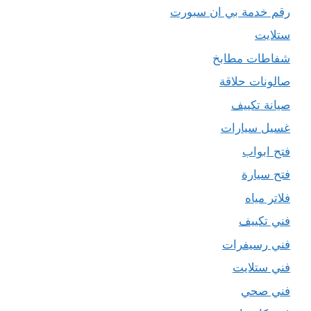
رقم خدمة بي ان سبورت
ستلايت
شفاطات مطابخ
صالونات حلاقة
صيانة تكييف
غسيل سيارات
فتح ابواب
فتح سيارة
فلاتر مياه
فني تكييف
فني رسيفرات
فني ستلايت
فني صحي