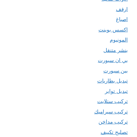
ارفف
اصباغ
اكسس بوينت
المونيوم
بنشر متنقل
بي ان سبورت
بين سبورت
تبديل بطاريات
تبديل تواير
تركيب ستلايت
تركيب سيراميك
تركيب مداخن
تصليح تكييف