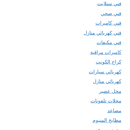
فني ستلايت
فني صحي
فني كاميرات
فني كهربائي منازل
فني مكيفات
كاميرات مراقبة
كراج الكويت
كهربائي سيارات
كهربائي منازل
محل عصير
محلات تلفونات
مصاعد
مطابخ المنيوم
مقوي سيرفس