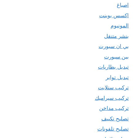
اصباغ
اكسس بوينت
المونيوم
بنشر متنقل
بي ان سبورت
بين سبورت
تبديل بطاريات
تبديل تواير
تركيب ستلايت
تركيب سيراميك
تركيب مداخن
تصليح تكييف
تصليح تلفونات