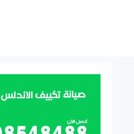
نتقل
لى
لمحتوى