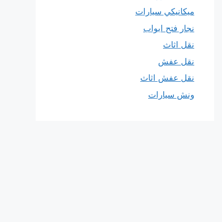
ميكانيكي سيارات
نجار فتح ابواب
نقل اثاث
نقل عفش
نقل عفش اثاث
ونش سيارات