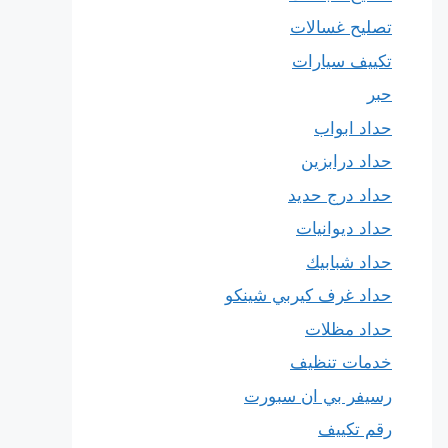
تصليح غسالات
تكييف سيارات
حبر
حداد ابواب
حداد درابزين
حداد درج حديد
حداد ديوانيات
حداد شبابيك
حداد غرف كيربي شينكو
حداد مظلات
خدمات تنظيف
رسيفر بي ان سبورت
رقم تكييف