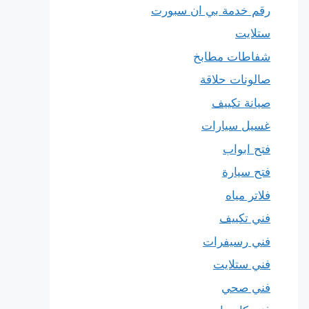
رقم خدمة بي ان سبورت
ستلايت
شفاطات مطابخ
صالونات حلاقة
صيانة تكييف
غسيل سيارات
فتح ابواب
فتح سيارة
فلاتر مياه
فني تكييف
فني رسيفرات
فني ستلايت
فني صحي