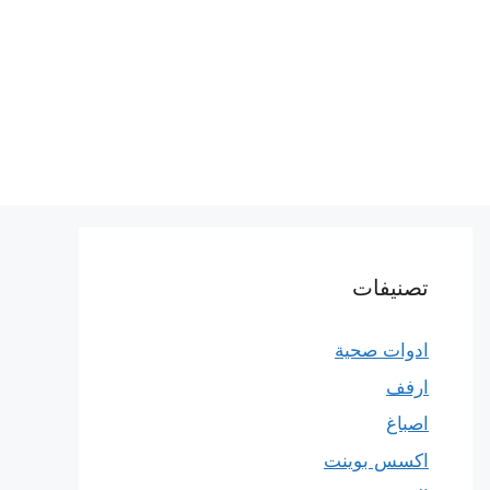
تصنيفات
ادوات صحية
ارفف
اصباغ
اكسس بوينت