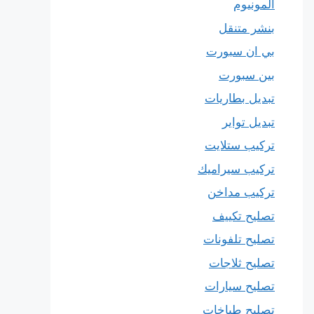
المونيوم
بنشر متنقل
بي ان سبورت
بين سبورت
تبديل بطاريات
تبديل تواير
تركيب ستلايت
تركيب سيراميك
تركيب مداخن
تصليح تكييف
تصليح تلفونات
تصليح ثلاجات
تصليح سيارات
تصليح طباخات