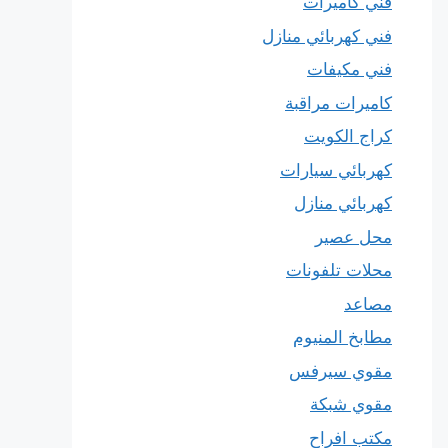
فني كاميرات
فني كهربائي منازل
فني مكيفات
كاميرات مراقبة
كراج الكويت
كهربائي سيارات
كهربائي منازل
محل عصير
محلات تلفونات
مصاعد
مطابخ المنيوم
مقوي سيرفس
مقوي شبكة
مكتب افراح