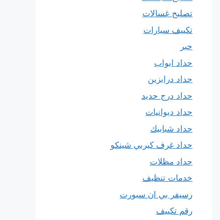
تصليح غسالات
تكييف سيارات
حبر
حداد ابواب
حداد درابزين
حداد درج حديد
حداد ديوانيات
حداد شبابيك
حداد غرف كيربي شينكو
حداد مظلات
خدمات تنظيف
رسيفر بي ان سبورت
رقم تكييف