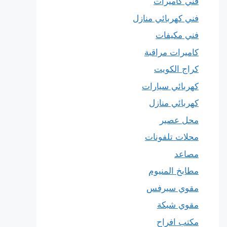
فني كاميرات
فني كهربائي منازل
فني مكيفات
كاميرات مراقبة
كراج الكويت
كهربائي سيارات
كهربائي منازل
محل عصير
محلات تلفونات
مصاعد
مطابخ المنيوم
مقوي سيرفس
مقوي شبكة
مكتب افراح