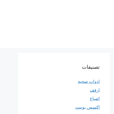
تصنيفات
ادوات صحية
ارفف
اصباغ
اكسس بوينت