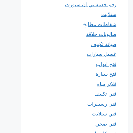
رقم خدمة بي ان سبورت
ستلايت
شفاطات مطابخ
صالونات حلاقة
صيانة تكييف
غسيل سيارات
فتح ابواب
فتح سيارة
فلاتر مياه
فني تكييف
فني رسيفرات
فني ستلايت
فني صحي