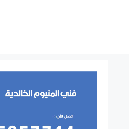
نتقل
لى
لمحتوى