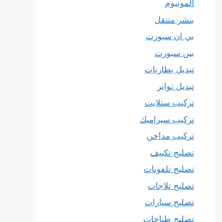
المونيوم
بنشر متنقل
بي ان سبورت
بين سبورت
تبديل بطاريات
تبديل تواير
تركيب ستلايت
تركيب سيراميك
تركيب مداخن
تصليح تكييف
تصليح تلفونات
تصليح ثلاجات
تصليح سيارات
تصليح طباخات