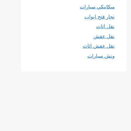
ميكانيكي سيارات
نجار فتح ابواب
نقل اثاث
نقل عفش
نقل عفش اثاث
ونش سيارات