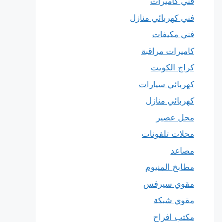
فني كاميرات
فني كهربائي منازل
فني مكيفات
كاميرات مراقبة
كراج الكويت
كهربائي سيارات
كهربائي منازل
محل عصير
محلات تلفونات
مصاعد
مطابخ المنيوم
مقوي سيرفس
مقوي شبكة
مكتب افراح