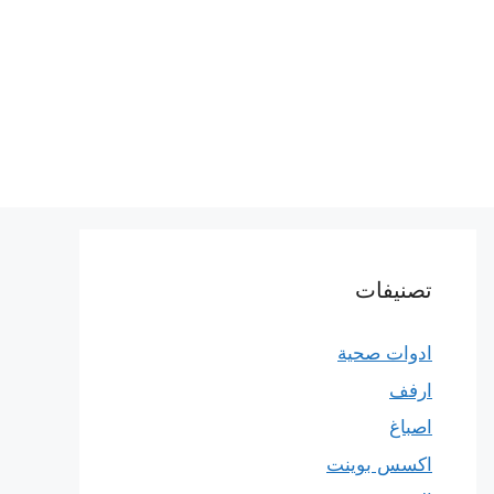
تصنيفات
ادوات صحية
ارفف
اصباغ
اكسس بوينت