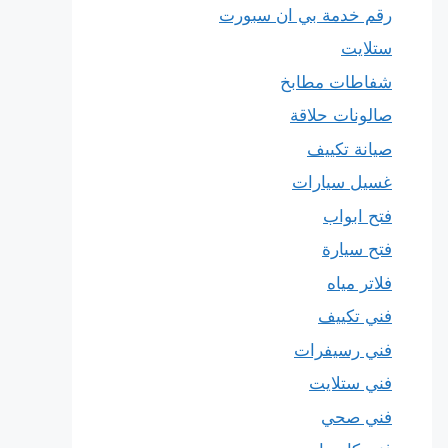
رقم خدمة بي ان سبورت
ستلايت
شفاطات مطابخ
صالونات حلاقة
صيانة تكييف
غسيل سيارات
فتح ابواب
فتح سيارة
فلاتر مياه
فني تكييف
فني رسيفرات
فني ستلايت
فني صحي