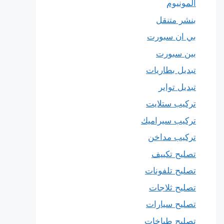
المونيوم
بنشر متنقل
بي ان سبورت
بين سبورت
تبديل بطاريات
تبديل تواير
تركيب ستلايت
تركيب سيراميك
تركيب مداخن
تصليح تكييف
تصليح تلفونات
تصليح ثلاجات
تصليح سيارات
تصليح طباخات