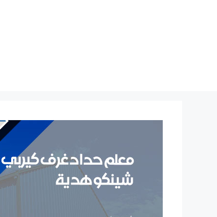
نتقل
لى
لمحتوى