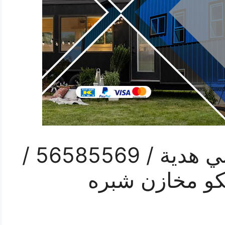
رقم حداد غرف كيربي هدية / 56585569 /
كو مخازن شبره