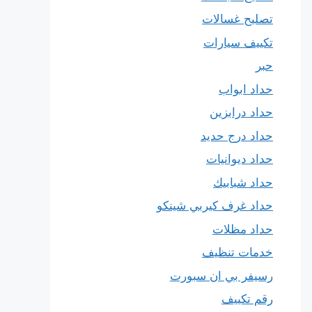
تصليح غسالات
تكييف سيارات
حبر
حداد ابواب
حداد درابزين
حداد درج حديد
حداد ديوانيات
حداد شبابيك
حداد غرف كيربي شينكو
حداد مظلات
خدمات تنظيف
رسيفر بي ان سبورت
رقم تكييف