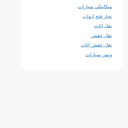
ميكانيكي سيارات
نجار فتح ابواب
نقل اثاث
نقل عفش
نقل عفش اثاث
ونش سيارات