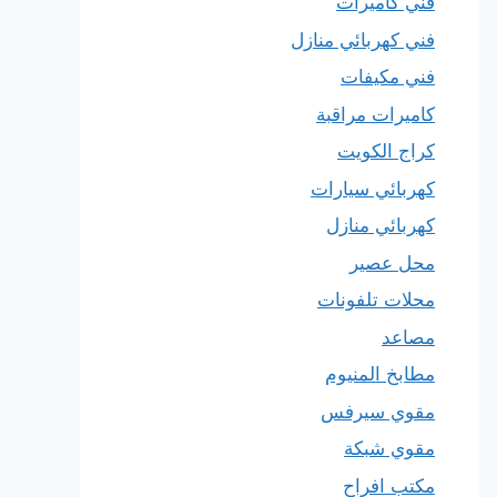
فني كاميرات
فني كهربائي منازل
فني مكيفات
كاميرات مراقبة
كراج الكويت
كهربائي سيارات
كهربائي منازل
محل عصير
محلات تلفونات
مصاعد
مطابخ المنيوم
مقوي سيرفس
مقوي شبكة
مكتب افراح