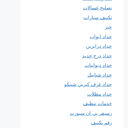
تصليح غسالات
تكييف سيارات
حبر
حداد ابواب
حداد درابزين
حداد درج حديد
حداد ديوانيات
حداد شبابيك
حداد غرف كيربي شينكو
حداد مظلات
خدمات تنظيف
رسيفر بي ان سبورت
رقم تكييف