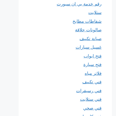
رقم خدمة بي ان سبورت
ستلايت
شفاطات مطابخ
صالونات حلاقة
صيانة تكييف
غسيل سيارات
فتح ابواب
فتح سيارة
فلاتر مياه
فني تكييف
فني رسيفرات
فني ستلايت
فني صحي