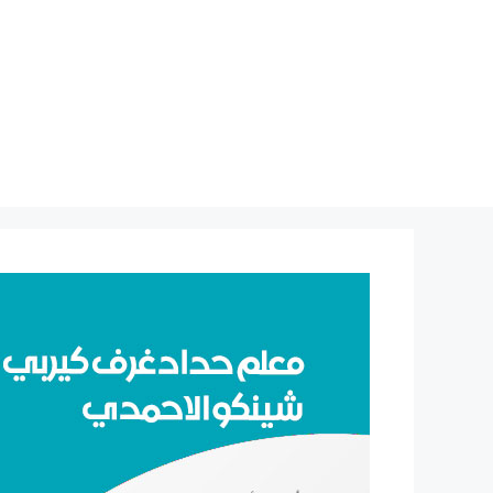
نتقل
لى
لمحتوى