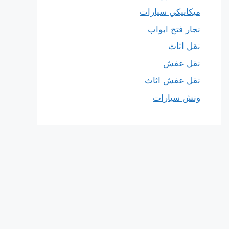
ميكانيكي سيارات
نجار فتح ابواب
نقل اثاث
نقل عفش
نقل عفش اثاث
ونش سيارات