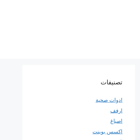
تصنيفات
ادوات صحية
ارفف
اصباغ
اكسس بوينت