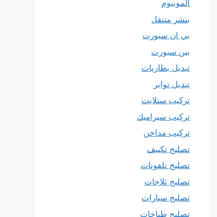
المونيوم
بنشر متنقل
بي ان سبورت
بين سبورت
تبديل بطاريات
تبديل تواير
تركيب ستلايت
تركيب سيراميك
تركيب مداخن
تصليح تكييف
تصليح تلفونات
تصليح ثلاجات
تصليح سيارات
تصليح طباخات