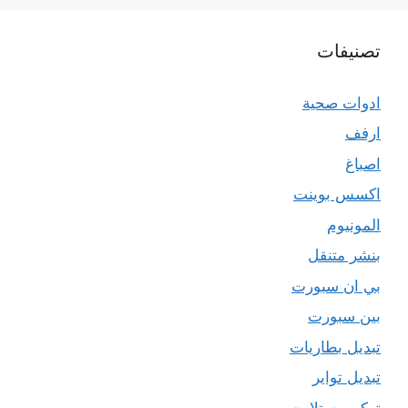
تصنيفات
ادوات صحية
ارفف
اصباغ
اكسس بوينت
المونيوم
بنشر متنقل
بي ان سبورت
بين سبورت
تبديل بطاريات
تبديل تواير
تركيب ستلايت