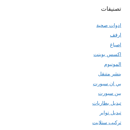
تصنيفات
ادوات صحية
ارفف
اصباغ
اكسس بوينت
المونيوم
بنشر متنقل
بي ان سبورت
بين سبورت
تبديل بطاريات
تبديل تواير
تركيب ستلايت