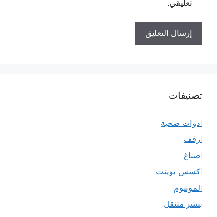
تعليقي.
تصنيفات
ادوات صحية
ارفف
اصباغ
اكسس بوينت
المونيوم
بنشر متنقل