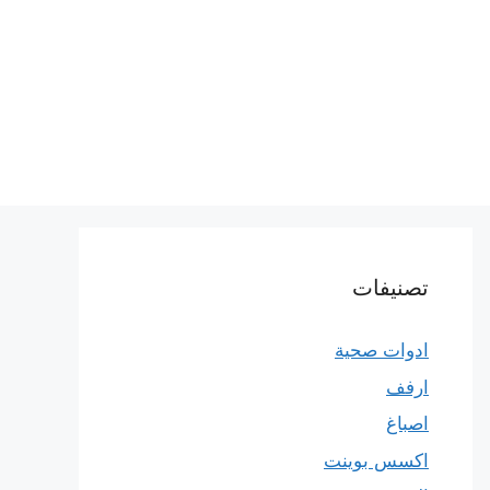
تصنيفات
ادوات صحية
ارفف
اصباغ
اكسس بوينت