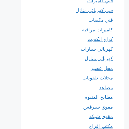
فني كاميرات
فني كهربائي منازل
فني مكيفات
كاميرات مراقبة
كراج الكويت
كهربائي سيارات
كهربائي منازل
محل عصير
محلات تلفونات
مصاعد
مطابخ المنيوم
مقوي سيرفس
مقوي شبكة
مكتب افراح