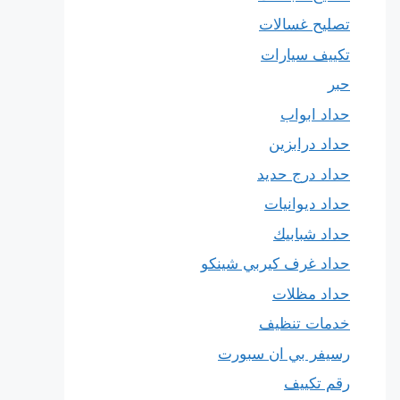
تصليح غسالات
تكييف سيارات
حبر
حداد ابواب
حداد درابزين
حداد درج حديد
حداد ديوانيات
حداد شبابيك
حداد غرف كيربي شينكو
حداد مظلات
خدمات تنظيف
رسيفر بي ان سبورت
رقم تكييف