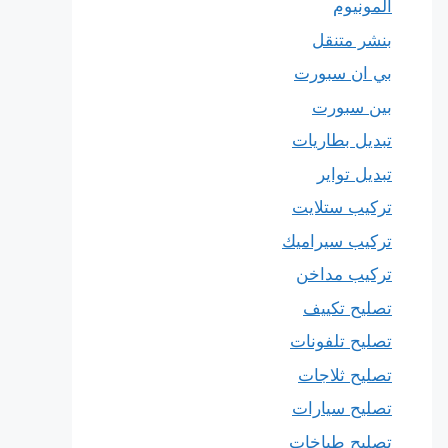
المونيوم
بنشر متنقل
بي ان سبورت
بين سبورت
تبديل بطاريات
تبديل تواير
تركيب ستلايت
تركيب سيراميك
تركيب مداخن
تصليح تكييف
تصليح تلفونات
تصليح ثلاجات
تصليح سيارات
تصليح طباخات