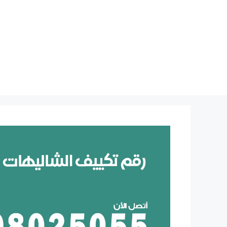
نتقل
لى
لمحتوى