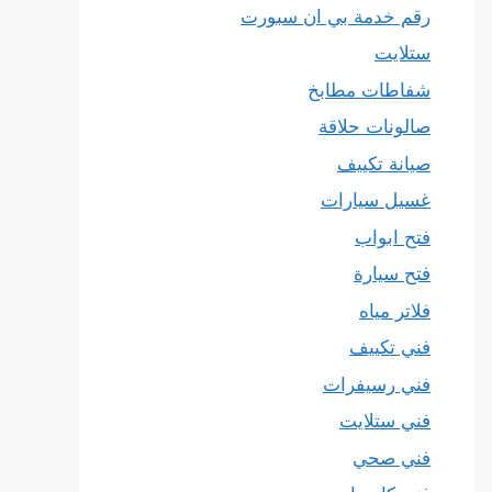
رقم خدمة بي ان سبورت
ستلايت
شفاطات مطابخ
صالونات حلاقة
صيانة تكييف
غسيل سيارات
فتح ابواب
فتح سيارة
فلاتر مياه
فني تكييف
فني رسيفرات
فني ستلايت
فني صحي