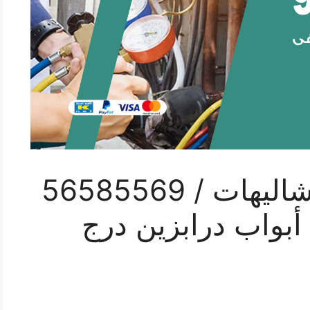
رقم حداد شبابيك الشاليهات / 56585569
أبواب درابزين درج