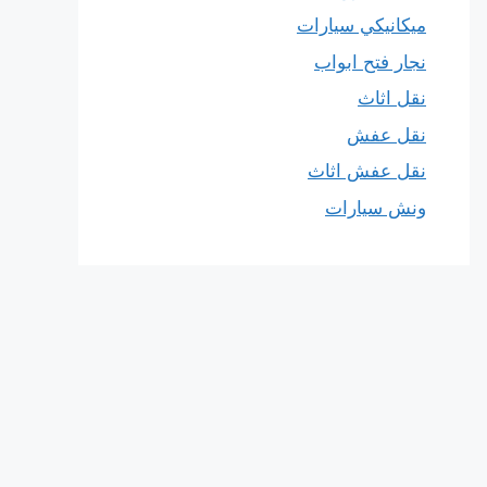
ميكانيكي سيارات
نجار فتح ابواب
نقل اثاث
نقل عفش
نقل عفش اثاث
ونش سيارات