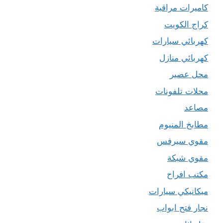
كاميرات مراقبة
كراج الكويت
كهربائي سيارات
كهربائي منازل
محل عصير
محلات تلفونات
مصاعد
مطابخ المنيوم
مقوي سيرفس
مقوي شبكة
مكتب افراح
ميكانيكي سيارات
نجار فتح ابواب