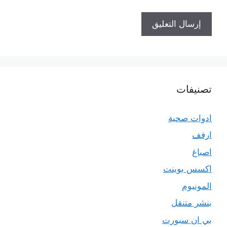
تصنيفات
ادوات صحية
ارفف
اصباغ
اكسس بوينت
المونيوم
بنشر متنقل
بي ان سبورت