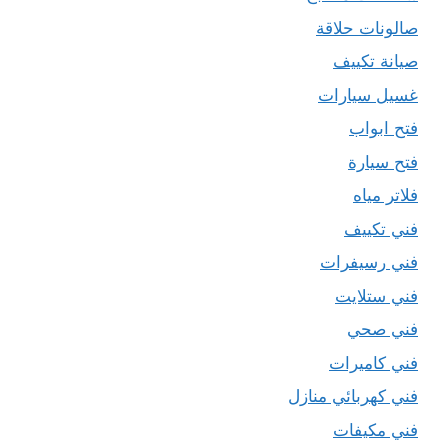
صالونات حلاقة
صيانة تكييف
غسيل سيارات
فتح ابواب
فتح سيارة
فلاتر مياه
فني تكييف
فني رسيفرات
فني ستلايت
فني صحي
فني كاميرات
فني كهربائي منازل
فني مكيفات