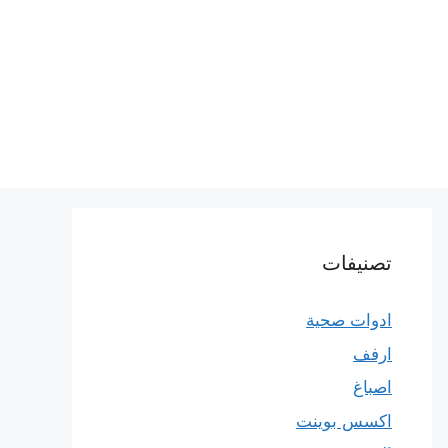
تصنيفات
ادوات صحية
ارفف
اصباغ
اكسس بوينت