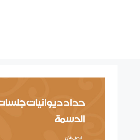
نتقل
لى
لمحتوى