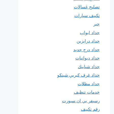
تصليح غسالات
تكييف سيارات
حبر
حداد ابواب
حداد درابزين
حداد درج حديد
حداد ديوانيات
حداد شبابيك
حداد غرف كيربي شينكو
حداد مظلات
خدمات تنظيف
رسيفر بي ان سبورت
رقم تكييف