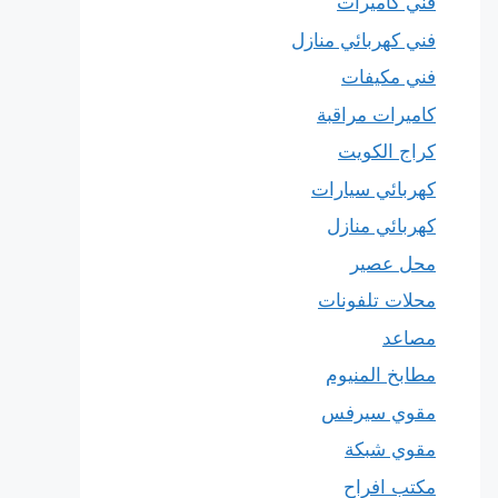
فني كاميرات
فني كهربائي منازل
فني مكيفات
كاميرات مراقبة
كراج الكويت
كهربائي سيارات
كهربائي منازل
محل عصير
محلات تلفونات
مصاعد
مطابخ المنيوم
مقوي سيرفس
مقوي شبكة
مكتب افراح