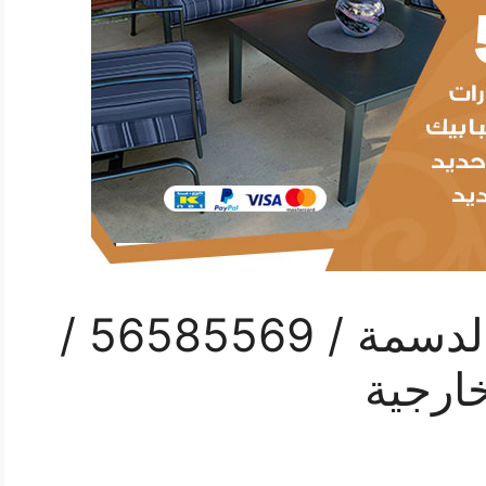
رقم حداد ديوانيات الدسمة / 56585569 /
ارجية