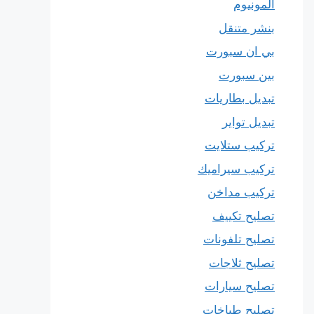
المونيوم
بنشر متنقل
بي ان سبورت
بين سبورت
تبديل بطاريات
تبديل تواير
تركيب ستلايت
تركيب سيراميك
تركيب مداخن
تصليح تكييف
تصليح تلفونات
تصليح ثلاجات
تصليح سيارات
تصليح طباخات