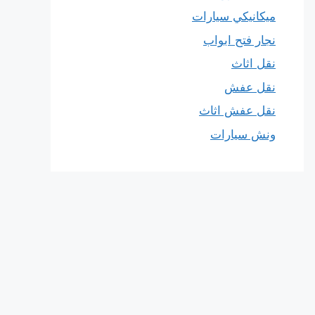
ميكانيكي سيارات
نجار فتح ابواب
نقل اثاث
نقل عفش
نقل عفش اثاث
ونش سيارات