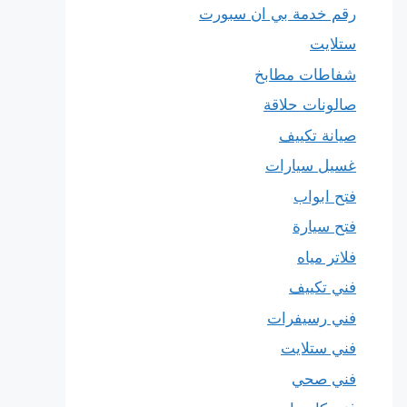
رقم خدمة بي ان سبورت
ستلايت
شفاطات مطابخ
صالونات حلاقة
صيانة تكييف
غسيل سيارات
فتح ابواب
فتح سيارة
فلاتر مياه
فني تكييف
فني رسيفرات
فني ستلايت
فني صحي