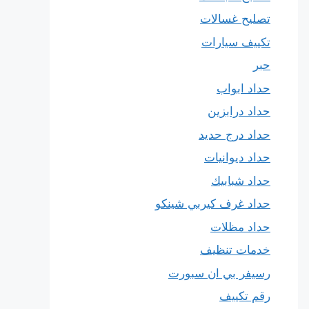
تصليح غسالات
تكييف سيارات
حبر
حداد ابواب
حداد درابزين
حداد درج حديد
حداد ديوانيات
حداد شبابيك
حداد غرف كيربي شينكو
حداد مظلات
خدمات تنظيف
رسيفر بي ان سبورت
رقم تكييف