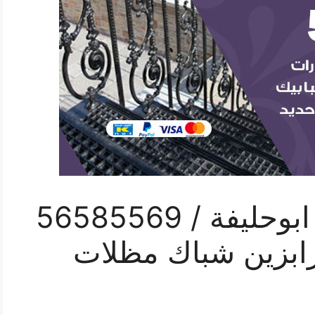
رقم حداد درج حديد ابوحليفة / 56585569
رابزين شباك مظلات