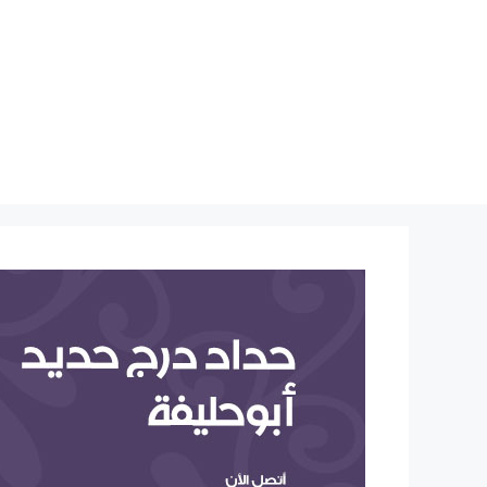
نتقل
لى
لمحتوى