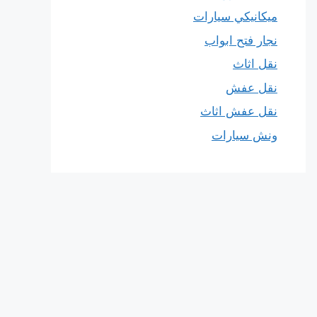
ميكانيكي سيارات
نجار فتح ابواب
نقل اثاث
نقل عفش
نقل عفش اثاث
ونش سيارات