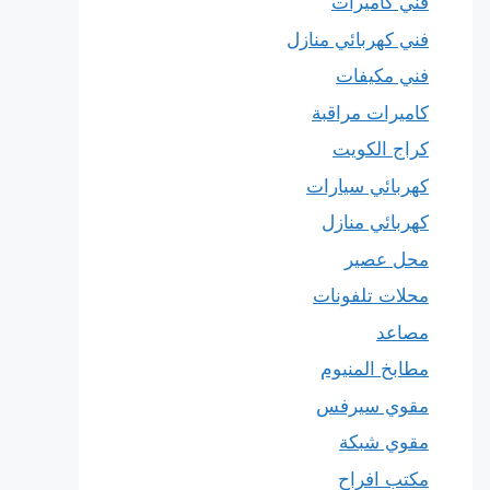
فني كاميرات
فني كهربائي منازل
فني مكيفات
كاميرات مراقبة
كراج الكويت
كهربائي سيارات
كهربائي منازل
محل عصير
محلات تلفونات
مصاعد
مطابخ المنيوم
مقوي سيرفس
مقوي شبكة
مكتب افراح