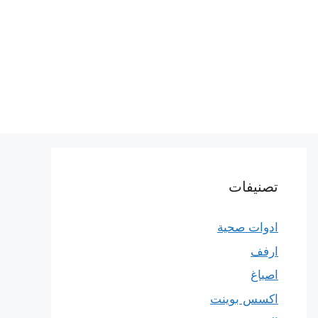
تصنيفات
ادوات صحية
ارفف
اصباغ
اكسس بوينت