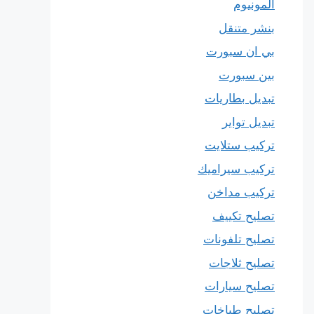
المونيوم
بنشر متنقل
بي ان سبورت
بين سبورت
تبديل بطاريات
تبديل تواير
تركيب ستلايت
تركيب سيراميك
تركيب مداخن
تصليح تكييف
تصليح تلفونات
تصليح ثلاجات
تصليح سيارات
تصليح طباخات