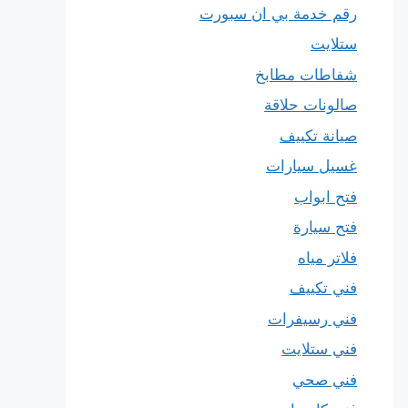
رقم خدمة بي ان سبورت
ستلايت
شفاطات مطابخ
صالونات حلاقة
صيانة تكييف
غسيل سيارات
فتح ابواب
فتح سيارة
فلاتر مياه
فني تكييف
فني رسيفرات
فني ستلايت
فني صحي