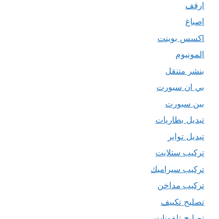
ارفف
اصباغ
اكسس بوينت
المونيوم
بنشر متنقل
بي ان سبورت
بين سبورت
تبديل بطاريات
تبديل تواير
تركيب ستلايت
تركيب سيراميك
تركيب مداخن
تصليح تكييف
تصليح تلفونات