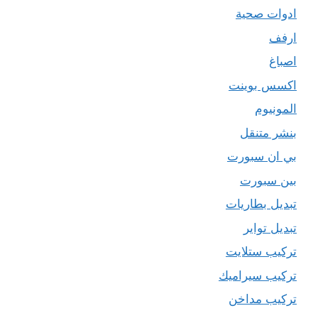
ادوات صحية
ارفف
اصباغ
اكسس بوينت
المونيوم
بنشر متنقل
بي ان سبورت
بين سبورت
تبديل بطاريات
تبديل تواير
تركيب ستلايت
تركيب سيراميك
تركيب مداخن