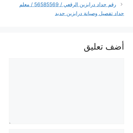
رقم حداد درابزين الرقعي / 56585569 / معلم
حداد تفصيل وصيانة درابزين حديد
أضف تعليق
تعليق
الاسم