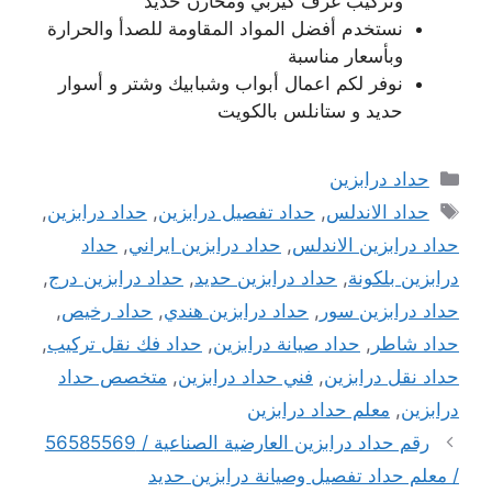
وتركيب غرف كيربي ومخازن حديد
نستخدم أفضل المواد المقاومة للصدأ والحرارة
وبأسعار مناسبة
نوفر لكم اعمال أبواب وشبابيك وشتر و أسوار
حديد و ستانلس بالكويت
التصنيفات
حداد درابزين
الوسوم
حداد الاندلس
,
حداد تفصيل درابزين
,
حداد درابزين
,
حداد درابزين الاندلس
,
حداد درابزين ايراني
,
حداد
درابزين بلكونة
,
حداد درابزين حديد
,
حداد درابزين درج
,
حداد درابزين سور
,
حداد درابزين هندي
,
حداد رخيص
,
حداد شاطر
,
حداد صيانة درابزين
,
حداد فك نقل تركيب
,
حداد نقل درابزين
,
فني حداد درابزين
,
متخصص حداد
درابزين
,
معلم حداد درابزين
رقم حداد درابزين العارضية الصناعية / 56585569
/ معلم حداد تفصيل وصيانة درابزين حديد