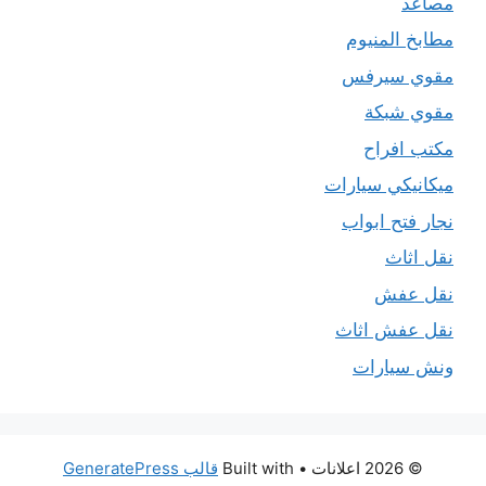
مصاعد
مطابخ المنيوم
مقوي سيرفس
مقوي شبكة
مكتب افراح
ميكانيكي سيارات
نجار فتح ابواب
نقل اثاث
نقل عفش
نقل عفش اثاث
ونش سيارات
© 2026 اعلانات
• Built with
قالب GeneratePress