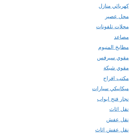
كهربائي منازل
محل عصير
محلات تلفونات
مصاعد
مطابخ المنيوم
مقوي سيرفس
مقوي شبكة
مكتب افراح
ميكانيكي سيارات
نجار فتح ابواب
نقل اثاث
نقل عفش
نقل عفش اثاث