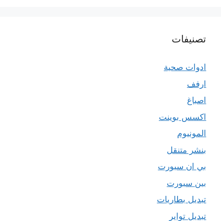
تصنيفات
ادوات صحية
ارفف
اصباغ
اكسس بوينت
المونيوم
بنشر متنقل
بي ان سبورت
بين سبورت
تبديل بطاريات
تبديل تواير