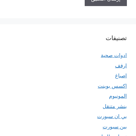
تصنيفات
ادوات صحية
ارفف
اصباغ
اكسس بوينت
المونيوم
بنشر متنقل
بي ان سبورت
بين سبورت