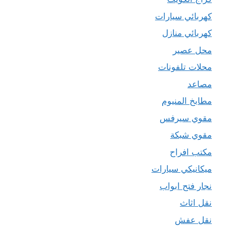
كهربائي سيارات
كهربائي منازل
محل عصير
محلات تلفونات
مصاعد
مطابخ المنيوم
مقوي سيرفس
مقوي شبكة
مكتب افراح
ميكانيكي سيارات
نجار فتح ابواب
نقل اثاث
نقل عفش